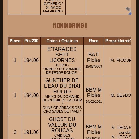
CAMI DU
CATHERIC /
SHIVA DE
MALAKARE /
Mondioring 1
Place
Pts/200
Chien / Origines
Race
Propriétaire/Con
E'TARA DES
SEPT
BA F
1
194.00
LICORNES
Fiche
M. RICOURT Ad
ALRICK /
15/07/2009
UDINE-O DU DOMAINE
DE TERRE ROUGE /
GUNTHER DE
L'EAU DU SHAI
BBM M
HULUD
1
194.00
Fiche
M. DESBOIS B
VIKING DU DOMAINE
DU CHENIL DE LA TOUR
14/02/2011
/
DUNE OR ARRAKIS DES
CROISADES DE TYAM /
GHOST DU
VALLON DU
BBM M
M. LECA Step
ROUCAS
3
191.00
Fiche
conduit par
CAID DES
M. LECA Stép
14/06/2011
COMBATTANTS