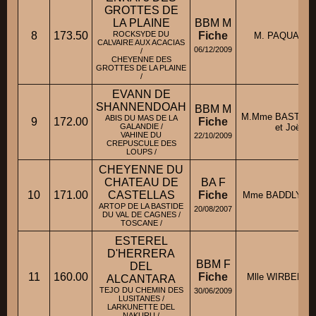
GROTTES DE
LA PLAINE
BBM M
8
173.50
ROCKSYDE DU
Fiche
M. PAQUAY Di
CALVAIRE AUX ACACIAS
06/12/2009
/
CHEYENNE DES
GROTTES DE LA PLAINE
/
EVANN DE
SHANNENDOAH
BBM M
M.Mme BASTEN P
ABIS DU MAS DE LA
9
172.00
Fiche
GALANDIE /
et Joëlle
VAHINE DU
22/10/2009
CREPUSCULE DES
LOUPS /
CHEYENNE DU
CHATEAU DE
BA F
10
171.00
CASTELLAS
Fiche
Mme BADDLY Eli
ARTOP DE LA BASTIDE
20/08/2007
DU VAL DE CAGNES /
TOSCANE /
ESTEREL
D'HERRERA
BBM F
DEL
11
160.00
Fiche
Mlle WIRBEL Béa
ALCANTARA
TEJO DU CHEMIN DES
30/06/2009
LUSITANES /
LARKUNETTE DEL
NAKURU /