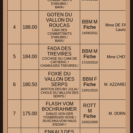
D'ANUBIS /
BAYA /
GOTEN DU
VALLON DU
BBM M
ROUCAS
Mme DE FABR
4
188.00
Fiche
Lauriane
CAID DES
14/06/2011
COMBATTANTS
D'ANUBIS /
BAYA /
FADA DES
BBM M
TREVIRES
5
184.00
Fiche
Mme L'HOTE A
COCHISE DU CAMI DE
CATHERIC /
17/10/2010
CHIARA DES TREVIRES /
FOXIE DU
VALLON DES
BBM F
6
180.50
SERPS
Fiche
M. AZZARELLO
AYRTON DES BO JULIA /
13/01/2010
CHOLE DU VALLON DES
SERPS /
FLASH VOM
ROTT
BOCHRAHMER
M
7
175.00
M. DORN Gér
DANJO VON DER
Fiche
TONBERGER HOHE /
RUSCHKA VOM HAUS
10/02/2009
ENZIAH /
ENKAI 3 DES