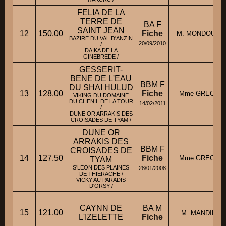
FELIA DE LA
TERRE DE
BA F
SAINT JEAN
12
150.00
Fiche
M. MONDOU Ja
BAZIRE DU VAL D'ANZIN
20/09/2010
/
DAIKA DE LA
GINEBREDE /
GESSERIT-
BENE DE L'EAU
BBM F
DU SHAI HULUD
13
128.00
Fiche
Mme GRECO Sy
VIKING DU DOMAINE
DU CHENIL DE LA TOUR
14/02/2011
/
DUNE OR ARRAKIS DES
CROISADES DE TYAM /
DUNE OR
ARRAKIS DES
BBM F
CROISADES DE
14
127.50
Fiche
Mme GRECO Sy
TYAM
S'LEON DES PLAINES
28/01/2008
DE THIERACHE /
VICKY AU PARADIS
D'ORSY /
CAYNN DE
BA M
15
121.00
M. MANDINE J
L'IZELETTE
Fiche