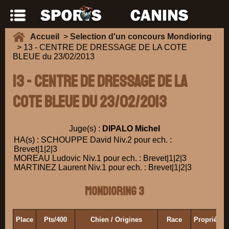
Accueil
>
Selection d'un concours Mondioring
> 13 - CENTRE DE DRESSAGE DE LA COTE
BLEUE du 23/02/2013
13 - CENTRE DE DRESSAGE DE LA
COTE BLEUE du 23/02/2013
Juge(s) :
DIPALO Michel
HA(s) : SCHOUPPE David Niv.2 pour ech. :
Brevet|1|2|3
MOREAU Ludovic Niv.1 pour ech. : Brevet|1|2|3
MARTINEZ Laurent Niv.1 pour ech. : Brevet|1|2|3
Mondioring 3
Place
Pts/400
Chien / Origines
Race
Propriétai