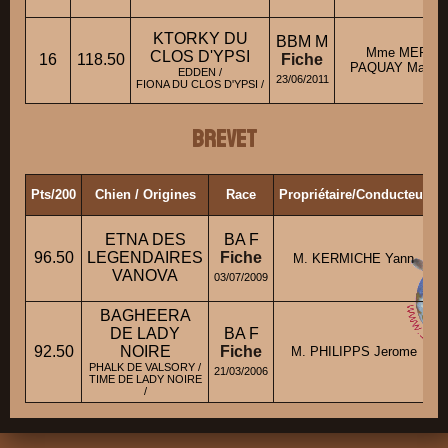
KTORKY DU
BBM M
Mme MERTE
CLOS D'YPSI
16
118.50
Fiche
PAQUAY Marie-C
EDDEN /
23/06/2011
FIONA DU CLOS D'YPSI /
Brevet
Pts/200
Chien / Origines
Race
Propriétaire/Conducteur
ETNA DES
BA F
96.50
LEGENDAIRES
Fiche
M. KERMICHE Yann
VANOVA
03/07/2009
BAGHEERA
DE LADY
BA F
92.50
NOIRE
Fiche
M. PHILIPPS Jerome
C
PHALK DE VALSORY /
21/03/2006
TIME DE LADY NOIRE
/