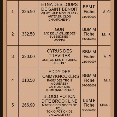
ETNA DES LOUPS
BBM F
DE SAINT BENOIT
1
335.50
Fiche
M. CAZO
VALMY LAND MECHELAAR /
ARTEA DU CLOS
31/01/2009
CHAMPCHENY /
GUN
BBM M
2
332.50
SAD DE LA VALLEE DES
Fiche
M. TOUAC
SUESSIONES /
24/04/2007
DANHA /
CYRUS DES
BBM M
TREVIRES
3
320.00
Fiche
M. PORC
OUSTON DES TREVIRES /
21/04/2007
AUSTIN /
EDDY DES
BBM M
TOMMYKNOCKERS
4
310.50
Fiche
M. CARL
RASTA DES TROIS
AIGUIERES /
07/06/2009
CARTOON DES
TOMMYKNOCKERS /
BLOOD-POTION
BBM F
DITE BROOK'LINE
5
266.90
Fiche
Mme CZER
MAVERIC DES NOCES DE
FEU /
30/06/2006
TOXIC-POTION DE
L'AILZALLERIE /