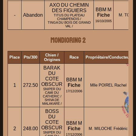
AXO DU CHEMIN
BBM M
DES FIGUIERS
-
Abandon
Fiche
M. TOUAC
TITUS DU PLATEAU
CHAMPENOIS /
16/10/2005
TINGA DU BOIS DE GRAND
VAL /
Mondioring 2
Chien /
Place
Pts/300
Race
Propriétaire/Conducteur
Origines
BARAK
DU
COTE
BBM M
OBSCUR
1
272.50
Fiche
Mlle POIREL Rachel
SNIPER DU
17/12/2006
CAMI DU
CATHERIC /
SHIVA DE
MALAKARE /
BOSS
DU
COTE
BBM M
OBSCUR
2
248.00
Fiche
M. MILOCHE Frédéric
SNIPER DU
17/12/2006