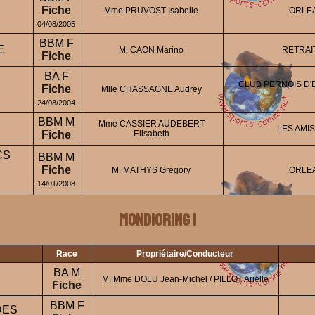
Fiche
Mme PRUVOST Isabelle
ORLEA
04/08/2005
BBM F
E
M. CAON Marino
RETRAI
Fiche
BA F
CLUB PERNOIS D'
Fiche
Mlle CHASSAGNE Audrey
24/08/2004
BBM M
Mme CASSIER AUDEBERT
LES AMI
Fiche
Elisabeth
CS
BBM M
Fiche
M. MATHYS Gregory
ORLEA
14/01/2008
Mondioring 1
Race
Propriétaire/Conducteur
BA M
M. Mme DOLU Jean-Michel / PILLOT Arielle
Fiche
BBM F
DES