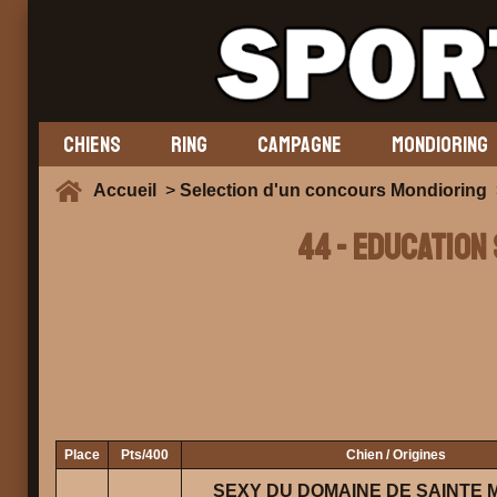
CHIENS
RING
CAMPAGNE
MONDIORING
Accueil
>
Selection d'un concours Mondioring
>
44 - EDUCATION
Place
Pts/400
Chien / Origines
SEXY DU DOMAINE DE SAINTE 