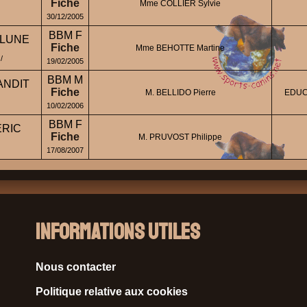
Fiche
Mme COLLIER Sylvie
30/12/2005
BBM F
 LUNE
Fiche
Mme BEHOTTE Martine
/
19/02/2005
BBM M
ANDIT
Fiche
M. BELLIDO Pierre
EDUC
10/02/2006
BBM F
ERIC
Fiche
M. PRUVOST Philippe
17/08/2007
Informations Utiles
Nous contacter
Politique relative aux cookies