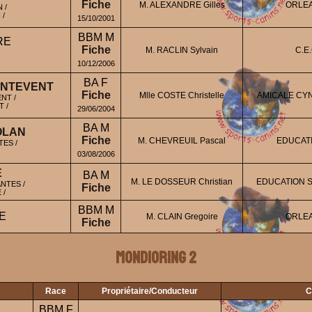
Fiche
M. ALEXANDRE Gilles
ORLEA
 /
/
15/10/2001
BBM M
RE
Fiche
M. RACLIN Sylvain
C.E
10/12/2006
BA F
ANTEVENT
Fiche
Mlle COSTE Christelle
AMICALE CY
NT /
 /
29/06/2004
BA M
OLAN
Fiche
M. CHEVREUIL Pascal
EDUCATI
ES /
03/08/2006
E
BA M
M. LE DOSSEUR Christian
EDUCATION 
NTES /
Fiche
 /
BBM M
E
M. CLAIN Gregoire
ORLEA
Fiche
Mondioring 2
Race
Propriétaire/Conducteur
C
BBM F