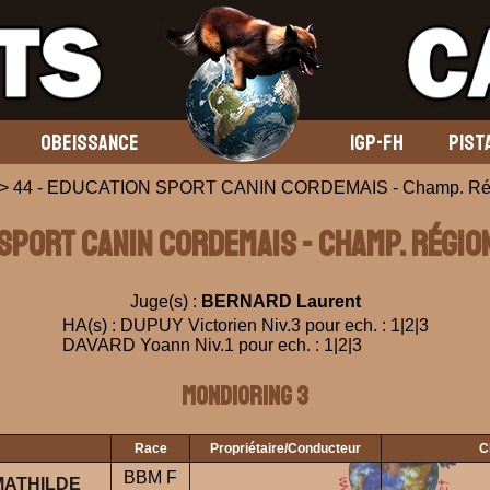
OBEISSANCE
IGP-FH
PIST
 44 - EDUCATION SPORT CANIN CORDEMAIS - Champ. Régi
 SPORT CANIN CORDEMAIS - Champ. Région
Juge(s) :
BERNARD Laurent
HA(s) : DUPUY Victorien Niv.3 pour ech. : 1|2|3
DAVARD Yoann Niv.1 pour ech. : 1|2|3
Mondioring 3
Race
Propriétaire/Conducteur
C
BBM F
MATHILDE