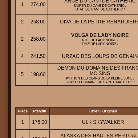
ANGE DU CAMI DE CATHERIC
1
274.00
SNIPER DU CAMI DE CATHERIC /
UTAH DU CAMI DE CATHERIC /
2
258.00
DIVA DE LA PETITE RENARDIER
VOLGA DE LADY NOIRE
2
258.00
NIKE DE LADY NOIRE /
TIME DE LADY NOIRE /
4
241.50
URZAC DES LOUPS DE GENAIN
DEMON DU DOMAINE DES FRAN
MOISINS
5
198.60
PYTHON DES CLANS DE LA PLEINE LUNE /
SEXY DU DOMAINE DE SAINTE MATHILDE /
Place
Pts/200
Chien / Origines
1
176.00
ULK SKYWALKER
ALASKA DES HAUTES PERTUA