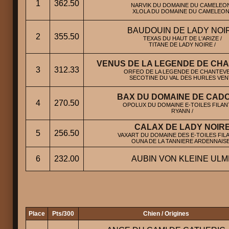
1
362.50
NARVIK DU DOMAINE DU CAMELEON
XLOLA DU DOMAINE DU CAMELEON 
BAUDOUIN DE LADY NOI
2
355.50
TEXAS DU HAUT DE L'ARIZE /
TITANE DE LADY NOIRE /
VENUS DE LA LEGENDE DE CH
3
312.33
ORFEO DE LA LEGENDE DE CHANTEVE
SECOTINE DU VAL DES HURLES VENT
BAX DU DOMAINE DE CAD
4
270.50
OPOLUX DU DOMAINE E-TOILES FILANT
RYANN /
CALAX DE LADY NOIR
5
256.50
VAXART DU DOMAINE DES E-TOILES FILA
OUNA DE LA TANNIERE ARDENNAISE
6
232.00
AUBIN VON KLEINE ULM
Place
Pts/300
Chien / Origines