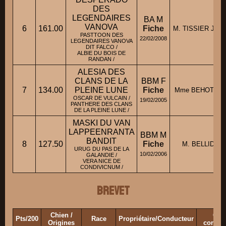
DES
LEGENDAIRES
BA M
VANOVA
6
161.00
Fiche
M. TISSIER Jean
PASTTOON DES
22/02/2008
LEGENDAIRES VANOVA
DIT FALCO /
ALBIE DU BOIS DE
RANDAN /
ALESIA DES
CLANS DE LA
BBM F
7
134.00
PLEINE LUNE
Fiche
Mme BEHOTTE M
OSCAR DE VULCAIN /
19/02/2005
PANTHERE DES CLANS
DE LA PLEINE LUNE /
MASKI DU VAN
LAPPEENRANTA
BBM M
BANDIT
8
127.50
Fiche
M. BELLIDO Pi
URUG DU PAS DE LA
10/02/2006
GALANDIE /
VERA NICE DE
CONDIVICNUM /
Brevet
Chien /
Clu
Pts/200
Race
Propriétaire/Conducteur
Origines
concur