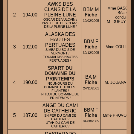
AWKS DES
Mme BASQUI
CLANS DE LA
BBM M
Béatrice
2
194.00
PLEINE LUNE
Fiche
conduit pa
OSCAR DE VULCAIN /
19/02/2005
M. DUPUY Vict
PANTHERE DES CLANS
DE LA PLEINE LUNE /
ALASKA DES
HAUTES
BBM F
PERTUADES
3
192.00
Fiche
Mme COLLIER S
SIMBA DU BOIS DE
30/12/2005
VERMONT /
TOUMAI DES HAUTES
PERTUADES /
SPART DU
DOMAINE DU
BA M
PRINTEMPS
4
190.00
Fiche
M. JOUANAUD P
NOUNOURS DU
DOMAINE E-TOILES-
24/11/2001
FILANTES /
PHIDJI DU DOMAINE DU
PRINTEMPS /
ANGE DU CAMI
BBM F
DE CATHERIC
5
187.00
Fiche
Mme PRUVOST Is
SNIPER DU CAMI DE
CATHERIC /
04/08/2005
UTAH DU CAMI DE
CATHERIC /
DESPERADO