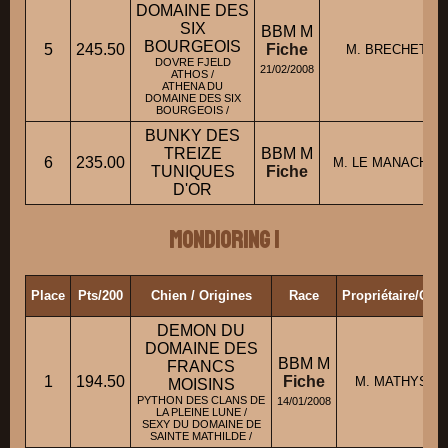
DOMAINE DES
SIX
BBM M
BOURGEOIS
5
245.50
Fiche
M. BRECHET Eri
DOVRE FJELD
21/02/2008
ATHOS /
ATHENA DU
DOMAINE DES SIX
BOURGEOIS /
BUNKY DES
TREIZE
BBM M
6
235.00
M. LE MANACH Jul
TUNIQUES
Fiche
D'OR
Mondioring 1
Place
Pts/200
Chien / Origines
Race
Propriétaire/Con
DEMON DU
DOMAINE DES
BBM M
FRANCS
1
194.50
Fiche
M. MATHYS Gr
MOISINS
PYTHON DES CLANS DE
14/01/2008
LA PLEINE LUNE /
SEXY DU DOMAINE DE
SAINTE MATHILDE /