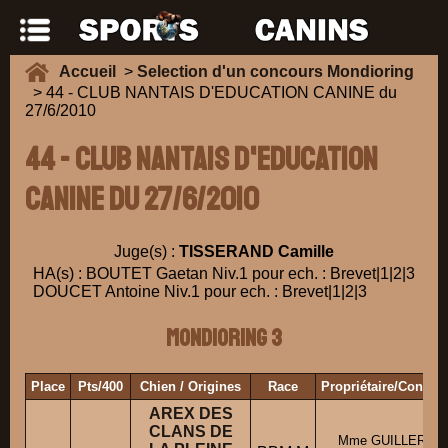
Accueil
>
Selection d'un concours Mondioring
> 44 - CLUB NANTAIS D'EDUCATION CANINE du
27/6/2010
44 - CLUB NANTAIS D'EDUCATION
CANINE du 27/6/2010
Juge(s) :
TISSERAND Camille
HA(s) : BOUTET Gaetan Niv.1 pour ech. : Brevet|1|2|3
DOUCET Antoine Niv.1 pour ech. : Brevet|1|2|3
Mondioring 3
Place
Pts/400
Chien / Origines
Race
Propriétaire/Conduc
AREX DES
CLANS DE
Mme GUILLERME