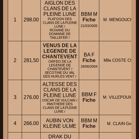
AIGLON DES
CLANS DE LA
PLEINE LUNE
BBM M
1
298.00
PLATOON DES
Fiche
M. MENGOUCHI Dr
CLANS DE LA PLEINE
21/03/2005
LUNE /
ROXANE DU
DOMAINE DE
TAILLEFER /
VENUS DE LA
LEGENDE DE
BA F
CHANTEVENT
2
281.50
Fiche
Mlle COSTE Christe
ORFEO DE LA
LEGENDE DE
29/06/2004
CHANTEVENT /
SECOTINE DU VAL
DES HURLES VENT /
ALTESSE DES
CLANS DE LA
BBM F
PLEINE LUNE
3
276.00
M. VILLEPOUX Thie
Fiche
OSCAR DE VULCAIN /
PANTHERE DES
CLANS DE LA PLEINE
LUNE /
AUBIN VON
BBM M
4
266.00
M. CLAIN Gregoi
KLEINE ULME
Fiche
DRAK DU