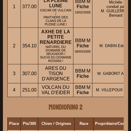
LA PLEINE
BBM M
Michèle
LUNE
1
377.00
Fiche
conduit par
OSCAR DE VULCAIN
M. GUILLERMET
19/02/2005
/
Bernard
PANTHERE DES
CLANS DE LA
PLEINE LUNE /
AXHE DE LA
PETITE
BBM M
RENARDIERE
2
354.10
Fiche
M. DABIN Edouar
NATUREL DU
DOMAINE DE
08/04/2005
SEUGIDOR /
SUCHI DU DOMAINE
ROSSINI /
ARES DU
BBM M
3
307.00
TISON
M. GABORIT Anton
Fiche
D'ARGENCE
VOLCAN DU
BBM M
4
251.00
M. VILLEPOUX Thie
VAL D'EIDER
Fiche
Mondioring 2
Place
Pts/300
Chien / Origines
Race
Propriétaire/Condu