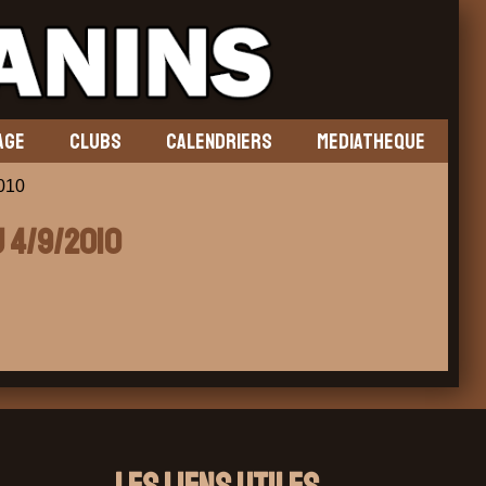
AGE
CLUBS
CALENDRIERS
MEDIATHEQUE
010
u 4/9/2010