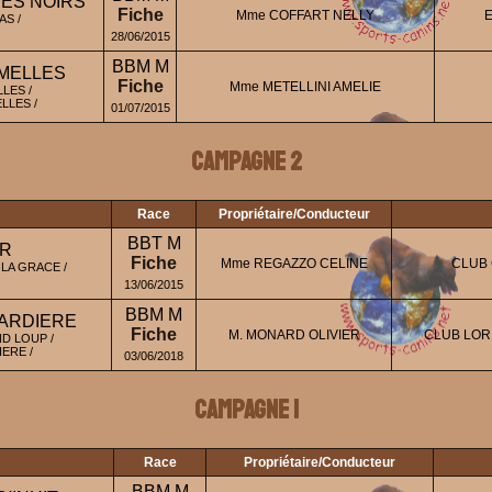
ES NOIRS
Fiche
Mme COFFART NELLY
E
AS /
28/06/2015
BBM M
MELLES
Fiche
Mme METELLINI AMELIE
LES /
LLES /
01/07/2015
Campagne 2
Race
Propriétaire/Conducteur
BBT M
ER
Fiche
Mme REGAZZO CELINE
CLUB 
LA GRACE /
13/06/2015
BBM M
NARDIERE
Fiche
M. MONARD OLIVIER
CLUB LOR
D LOUP /
ERE /
03/06/2018
Campagne 1
Race
Propriétaire/Conducteur
BBM M