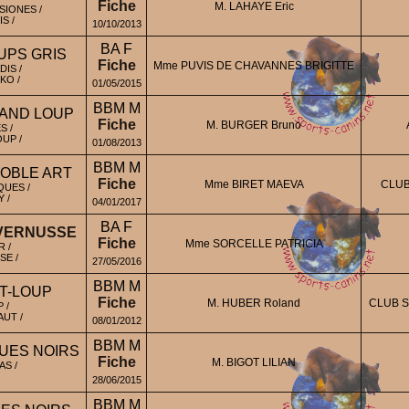
Fiche
M. LAHAYE Eric
SIONES /
S /
10/10/2013
BA F
OUPS GRIS
Fiche
Mme PUVIS DE CHAVANNES BRIGITTE
IS /
KO /
01/05/2015
BBM M
RAND LOUP
Fiche
M. BURGER Bruno
S /
UP /
01/08/2013
BBM M
OBLE ART
Fiche
Mme BIRET MAEVA
CLUB
QUES /
 /
04/01/2017
BA F
 VERNUSSE
Fiche
Mme SORCELLE PATRICIA
 /
SE /
27/05/2016
BBM M
T-LOUP
Fiche
M. HUBER Roland
CLUB S
 /
AUT /
08/01/2012
BBM M
UES NOIRS
Fiche
M. BIGOT LILIAN
AS /
28/06/2015
BBM M