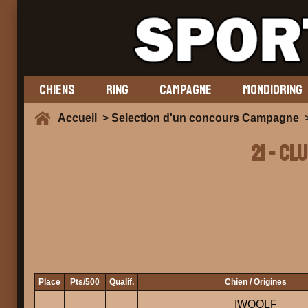
CHIENS
RING
CAMPAGNE
MONDIORING
Accueil
>
Selection d'un concours Campagne
>
21 - CL
Place
Pts/500
Qualif.
Chien / Origines
IWOOLF