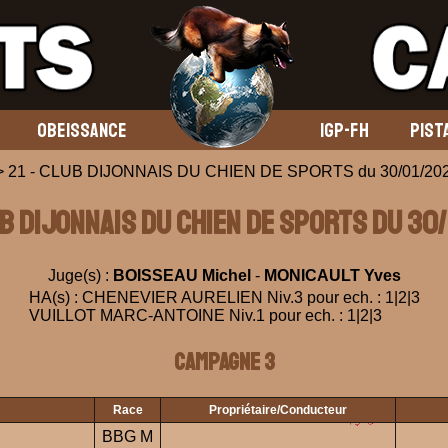
OBEISSANCE
IGP-FH
PIST
 21 - CLUB DIJONNAIS DU CHIEN DE SPORTS du 30/01/20
UB DIJONNAIS DU CHIEN DE SPORTS du 30
Juge(s) :
BOISSEAU Michel
-
MONICAULT Yves
HA(s) : CHENEVIER AURELIEN Niv.3 pour ech. : 1|2|3
VUILLOT MARC-ANTOINE Niv.1 pour ech. : 1|2|3
Campagne 3
Race
Propriétaire/Conducteur
BBG M