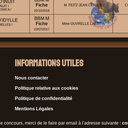
'INUIT
Fiche
M. FEITZ JEAN CLAUDE
C
NUIT /
SSICA /
22/10/2018
BBM M
'IDYLLE
Fiche
Mme OUVRELLE LAETITIA
ELLES /
23/07/2017
Informations Utiles
Nous contacter
Politique relative aux cookies
Politique de confidentialité
Mentions Légales
e concours, merci de le faire par email à l'adresse suivante :
co