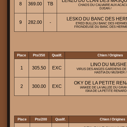
LENZO DU CLAN DES MASQU
8
369.00
TB
CHAOS DU CALVAIRE AUX ACACI
DJEAN /
LESKO DU BANC DES HER
9
282.00
-
E'RED BULLDU BANC DES HERMEL
FRONDEUSE DU BANC DES HERME
Place
Pts/350
Qualif.
Chien / Origines
LINO DU MUSH
1
305.50
EXC
VIRUS DES ANGES GARDIENS DE 
HASTIA DU MUSHER /
OKY DE LA PETITE RE
2
300.00
EXC
IANKEE DE LA VALLEE DU GRAN
ISKA DE LA PETITE RENARDI
Place
Pts/200
Qualif.
Chien / Origines