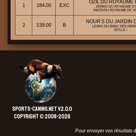
OZIL DU ROYAUME D
1
184.00
EXC
JERIKO DU ROYAUME D'I
NIKITA DU ROYAUME DE JE
NOUR'S DU JARDIN D
2
139.00
B
LESKO DU BANC DES HERM
IDYLLE /
SPORTS-CANINS.NET V2.0.0
Copyright © 2008-2026
Pour envoyer vos résultats d