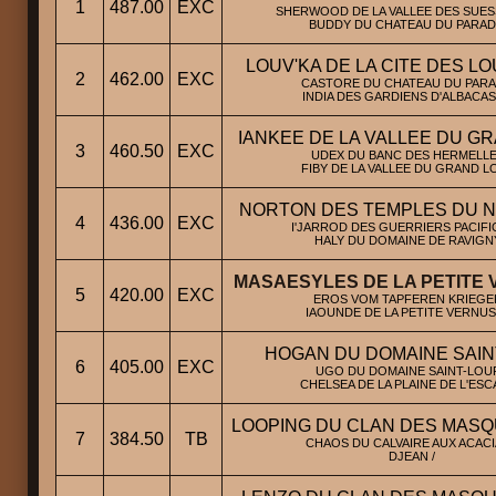
1
487.00
EXC
SHERWOOD DE LA VALLEE DES SUES
BUDDY DU CHATEAU DU PARADI
LOUV'KA DE LA CITE DES L
2
462.00
EXC
CASTORE DU CHATEAU DU PARAD
INDIA DES GARDIENS D'ALBACAS
IANKEE DE LA VALLEE DU G
3
460.50
EXC
UDEX DU BANC DES HERMELLE
FIBY DE LA VALLEE DU GRAND LO
NORTON DES TEMPLES DU N
4
436.00
EXC
I'JARROD DES GUERRIERS PACIFI
HALY DU DOMAINE DE RAVIGNY
MASAESYLES DE LA PETITE
5
420.00
EXC
EROS VOM TAPFEREN KRIEGER
IAOUNDE DE LA PETITE VERNUS
HOGAN DU DOMAINE SAIN
6
405.00
EXC
UGO DU DOMAINE SAINT-LOUP
CHELSEA DE LA PLAINE DE L'ESC
LOOPING DU CLAN DES MASQ
7
384.50
TB
CHAOS DU CALVAIRE AUX ACACI
DJEAN /