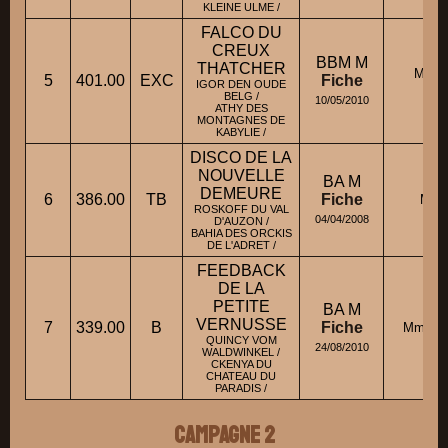
KLEINE ULME /
FALCO DU
CREUX
BBM M
THATCHER
M. C
5
401.00
EXC
Fiche
IGOR DEN OUDE
C
BELG /
10/05/2010
ATHY DES
MONTAGNES DE
KABYLIE /
DISCO DE LA
NOUVELLE
BA M
DEMEURE
6
386.00
TB
Fiche
M. V
ROSKOFF DU VAL
04/04/2008
D'AUZON /
BAHIA DES ORCKIS
DE L'ADRET /
FEEDBACK
DE LA
PETITE
BA M
VERNUSSE
7
339.00
B
Fiche
Mme BI
QUINCY VOM
24/08/2010
WALDWINKEL /
CKENYA DU
CHATEAU DU
PARADIS /
Campagne 2