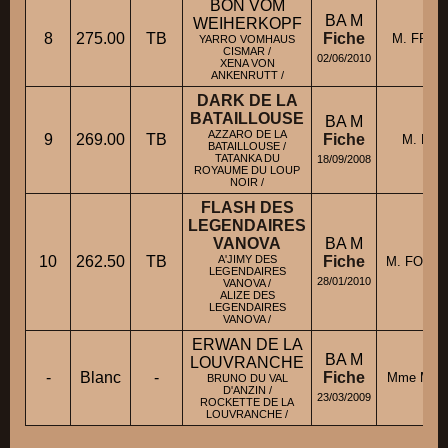
BON VOM
BA M
WEIHERKOPF
8
275.00
TB
Fiche
M. FRIGA
YARRO VOMHAUS
CISMAR /
02/06/2010
XENA VON
ANKENRUTT /
DARK DE LA
BATAILLOUSE
BA M
AZZARO DE LA
9
269.00
TB
Fiche
M. MIE
BATAILLOUSE /
TATANKA DU
18/09/2008
ROYAUME DU LOUP
NOIR /
FLASH DES
LEGENDAIRES
VANOVA
BA M
10
262.50
TB
A'JIMY DES
Fiche
M. FOUGE
LEGENDAIRES
28/01/2010
VANOVA /
ALIZE DES
LEGENDAIRES
VANOVA /
ERWAN DE LA
BA M
LOUVRANCHE
-
Blanc
-
Fiche
Mme MAL
BRUNO DU VAL
D'ANZIN /
23/03/2009
ROCKETTE DE LA
LOUVRANCHE /