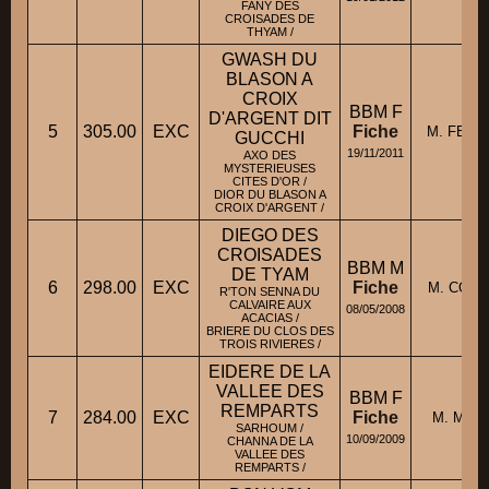
FANY DES
CROISADES DE
THYAM /
GWASH DU
BLASON A
CROIX
BBM F
D'ARGENT DIT
5
305.00
EXC
Fiche
M. FEITZ
GUCCHI
19/11/2011
AXO DES
MYSTERIEUSES
CITES D'OR /
DIOR DU BLASON A
CROIX D'ARGENT /
DIEGO DES
CROISADES
BBM M
DE TYAM
6
298.00
EXC
Fiche
M. COUR
R'TON SENNA DU
CALVAIRE AUX
08/05/2008
ACACIAS /
BRIERE DU CLOS DES
TROIS RIVIERES /
EIDERE DE LA
VALLEE DES
BBM F
REMPARTS
7
284.00
EXC
Fiche
M. MEU
SARHOUM /
10/09/2009
CHANNA DE LA
VALLEE DES
REMPARTS /