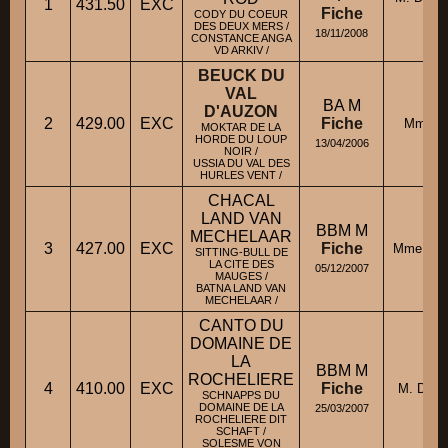
1
431.50
EXC
Fiche
CODY DU COEUR
DES DEUX MERS /
18/11/2008
CONSTANCE ANGA
VD ARKIV /
BEUCK DU
VAL
BA M
D'AUZON
2
429.00
EXC
Fiche
Mme G
MOKTAR DE LA
HORDE DU LOUP
13/04/2006
NOIR /
USSIA DU VAL DES
HURLES VENT /
CHACAL
LAND VAN
BBM M
MECHELAAR
3
427.00
EXC
Fiche
Mme JAC
SITTING-BULL DE
LA CITE DES
05/12/2007
MAUGES /
BATNA LAND VAN
MECHELAAR /
CANTO DU
DOMAINE DE
LA
BBM M
ROCHELIERE
4
410.00
EXC
Fiche
M. DEV
SCHNAPPS DU
DOMAINE DE LA
25/03/2007
ROCHELIERE DIT
SCHAFT /
SOLESME VON