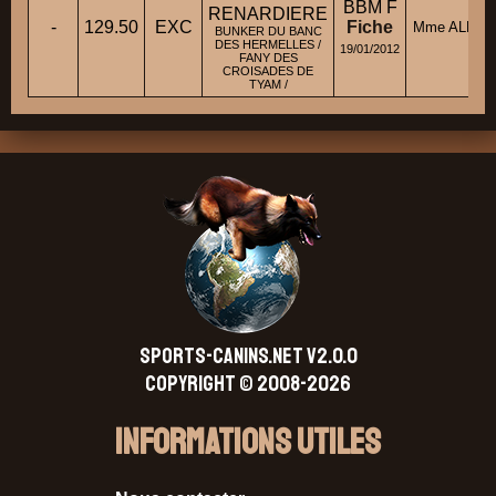
BBM F
RENARDIERE
-
129.50
EXC
Fiche
Mme ALLEEN
BUNKER DU BANC
DES HERMELLES /
19/01/2012
FANY DES
CROISADES DE
TYAM /
SPORTS-CANINS.NET V2.0.0
Copyright © 2008-2026
Informations Utiles