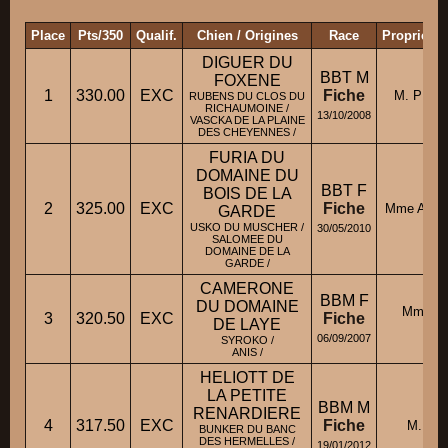
Place
Pts/350
Qualif.
Chien / Origines
Race
Propriétai
DIGUER DU
BBT M
FOXENE
1
330.00
EXC
Fiche
M. PHAL
RUBENS DU CLOS DU
RICHAUMOINE /
13/10/2008
VASCKA DE LA PLAINE
DES CHEYENNES /
FURIA DU
DOMAINE DU
BBT F
BOIS DE LA
2
325.00
EXC
Fiche
Mme ALLAR
GARDE
USKO DU MUSCHER /
30/05/2010
SALOMEE DU
DOMAINE DE LA
GARDE /
CAMERONE
BBM F
DU DOMAINE
Mme C
3
320.50
EXC
Fiche
DE LAYE
Sa
06/09/2007
SYROKO /
ANIS /
HELIOTT DE
LA PETITE
BBM M
RENARDIERE
4
317.50
EXC
Fiche
M. GA
BUNKER DU BANC
DES HERMELLES /
19/01/2012