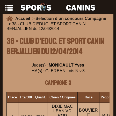
Accueil
>
Selection d'un concours Campagne
> 38 - CLUB D'EDUC. ET SPORT CANIN
BERJALLIEN du 12/04/2014
38 - CLUB D'EDUC. ET SPORT CANIN
BERJALLIEN du 12/04/2014
Juge(s) :
MONICAULT Yves
HA(s) : GLEREAN Lois Niv.3
Campagne 3
Place
Pts/500
Qualif.
Chien / Origines
Race
Propriéta
DIXIE MAC
BOUVIER
LEAN VD
F
ROD
M. DEL