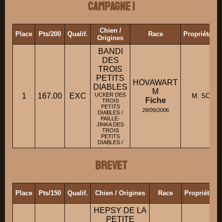
Campagne 1
Chien /
Place
Pts/200
Qualif.
Race
Propriétaire
Origines
BANDI
DES
TROIS
PETITS
HOVAWART
DIABLES
M
1
167.00
EXC
UCKER DES
M. SCHUP
Fiche
TROIS
PETITS
28/09/2006
DIABLES /
PAILLE-
JINKA DES
TROIS
PETITS
DIABLES /
Brevet
Place
Pts/150
Qualif.
Chien / Origines
Race
Propriétair
HEPSY DE LA
PETITE