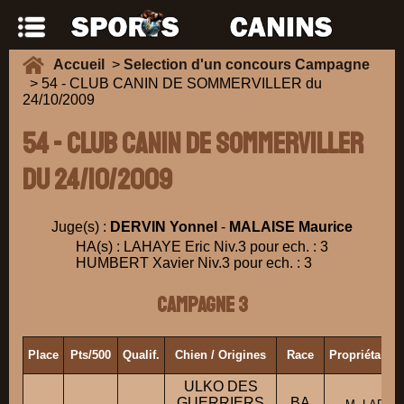
Accueil
>
Selection d'un concours Campagne
> 54 - CLUB CANIN DE SOMMERVILLER du
24/10/2009
54 - CLUB CANIN DE SOMMERVILLER
du 24/10/2009
Juge(s) :
DERVIN Yonnel
-
MALAISE Maurice
HA(s) : LAHAYE Eric Niv.3 pour ech. : 3
HUMBERT Xavier Niv.3 pour ech. : 3
Campagne 3
Place
Pts/500
Qualif.
Chien / Origines
Race
Propriétaire
ULKO DES
GUERRIERS
BA