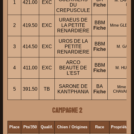
M. LARTAU
1
421.00
EXC
DU
Fiche
Mich
CREPUSCULE
URAEUS DE
BBM
2
419.50
EXC
LA PETITE
Mme GLEREA
Fiche
RENARDIERE
UROS DE LA
BBM
3
414.50
EXC
PETITE
M. GARCI
Fiche
RENARDIERE
ARCO
BBM
4
411.00
EXC
BEAUTE DE
M. HUBER
Fiche
L'EST
SARONE DE
BA
Mme PUV
5
391.50
TB
KANTPHANIA
Fiche
CHAVANNES 
Campagne 2
Place
Pts/350
Qualif.
Chien / Origines
Race
Propriétair