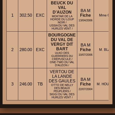
BEUCK DU
VAL
BA M
D'AUZON
1
302.50
EXC
Fiche
Mme GARC
MOKTAR DE LA
HORDE DU LOUP
13/04/2006
NOIR /
USSIA DU VAL DES
HURLES VENT /
BOURGOGNE
DU VAL DE
VERGY DIT
BA M
BART
2
280.00
EXC
Fiche
M. BLANC
ULKO DES
10/07/2006
GUERRIERS DU
CREPUSCULE /
ONE-TWO DU VAL
D'AUZON /
VERTOU DE
LA LANDE
BA M
DES GAULES
3
246.00
TB
Fiche
M. HOULLIE
OTTO DE NELLY
DES BEAUX
22/07/2004
PEUPLIERS /
SIGGI DU VAL DES
HURLES VENT /