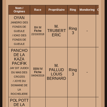
Nom /
Race
Propriétaire
Ring
Mondioring
Campa
Origines
OYAN
JANEIRO DES
M.
FONDS DE
BH M
Ring
TRUBERT
-
-
Fiche
GUEULE
3
22/10/2018
ERIC
/ IOKO DES
FONDS DE
GUEULE
PANCHO
DE LA
KAZA
PACIFIK
M.
JAY DIT JUDEX
BBM M
PALLUD
Ring
-
-
Fiche
DU MAS DES
LOUIS
3
04/04/2019
CROZES
BERNARD
/ JOYE DU
DOMAINE DE
LA
ROCHELIERE
POL POTT
DE LA