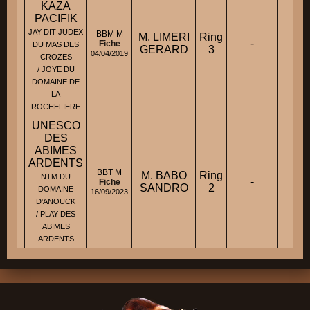
KAZA
PACIFIK
JAY DIT JUDEX
BBM M
M. LIMERI
Ring
-
-
Fiche
DU MAS DES
GERARD
3
04/04/2019
CROZES
/ JOYE DU
DOMAINE DE
LA
ROCHELIERE
UNESCO
DES
ABIMES
ARDENTS
BBT M
M. BABO
Ring
NTM DU
-
-
Fiche
SANDRO
2
DOMAINE
16/09/2023
D'ANOUCK
/ PLAY DES
ABIMES
ARDENTS