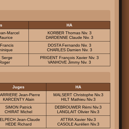
s
HA
an-Marcel
KORBER Thomas Niv. 3
aurice
DARDENNE Claude Niv. 3
Francis
DOSTA Fernando Niv. 3
inique
CHARLES Damien Niv. 3
 Serge
PRIGENT François Xavier Niv. 3
oger
VANHOVE Jimmy Niv. 3
Juges
HA
ARRIERE Jean-Pierre
MALSERT Christophe Niv.3
KARCENTY Alain
HILT Mathieu Niv.3
SIMON Patrick
DEBROUWER Rémi Niv.3
CHIRAT Michel
LANGLAIT Olivier Niv.3
ELPECH Jean-Claude
ATTRA Xavier Niv.3
HEDE Richard
CASOLE Aurélien Niv.3