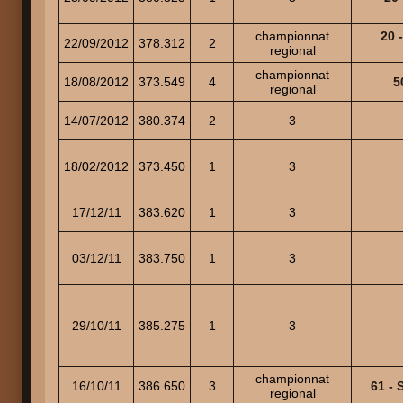
championnat
20 
22/09/2012
378.312
2
regional
championnat
18/08/2012
373.549
4
5
regional
14/07/2012
380.374
2
3
18/02/2012
373.450
1
3
17/12/11
383.620
1
3
03/12/11
383.750
1
3
29/10/11
385.275
1
3
championnat
16/10/11
386.650
3
61 -
regional