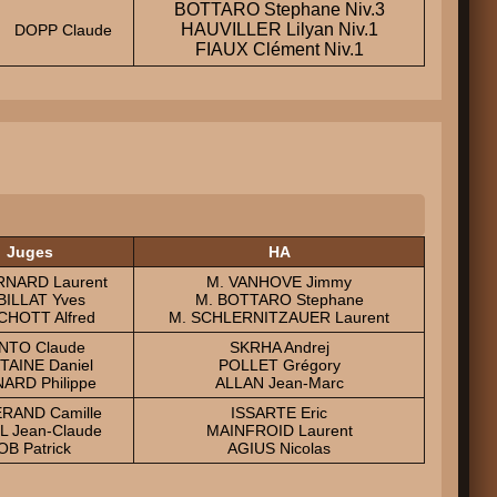
BOTTARO Stephane Niv.3
HAUVILLER Lilyan Niv.1
DOPP Claude
FIAUX Clément Niv.1
Juges
HA
RNARD Laurent
M. VANHOVE Jimmy
BILLAT Yves
M. BOTTARO Stephane
CHOTT Alfred
M. SCHLERNITZAUER Laurent
NTO Claude
SKRHA Andrej
AINE Daniel
POLLET Grégory
ARD Philippe
ALLAN Jean-Marc
RAND Camille
ISSARTE Eric
 Jean-Claude
MAINFROID Laurent
OB Patrick
AGIUS Nicolas