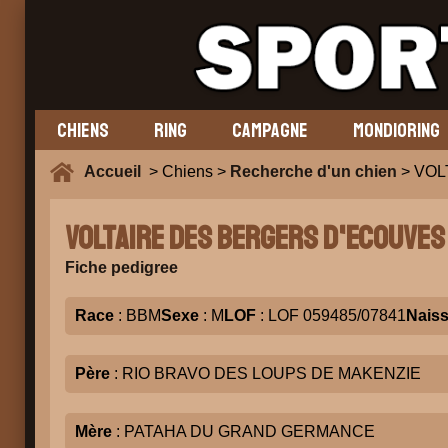
CHIENS
RING
CAMPAGNE
MONDIORING
Accueil
> Chiens >
Recherche d'un chien
> VOL
VOLTAIRE DES BERGERS D'ECOUVES 
Fiche pedigree
Race
: BBM
Sexe
: M
LOF
: LOF 059485/07841
Nais
Père
: RIO BRAVO DES LOUPS DE MAKENZIE
Mère
: PATAHA DU GRAND GERMANCE