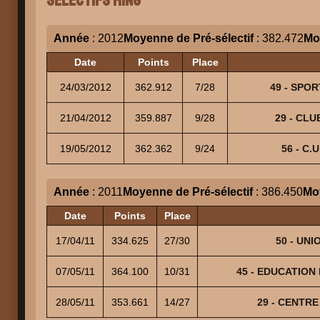
Année
: 2012
Moyenne de Pré-sélectif
: 382.472
Mo
Date
Points
Place
24/03/2012
362.912
7/28
49 - SPOR
21/04/2012
359.887
9/28
29 - CLU
19/05/2012
362.362
9/24
56 - C.
Année
: 2011
Moyenne de Pré-sélectif
: 386.450
Mo
Date
Points
Place
17/04/11
334.625
27/30
50 - UNI
07/05/11
364.100
10/31
45 - EDUCATION 
28/05/11
353.661
14/27
29 - CENTRE