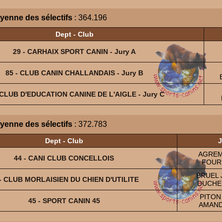
yenne des sélectifs
: 364.196
Dept - Club
29 - CARHAIX SPORT CANIN - Jury A
85 - CLUB CANIN CHALLANDAIS - Jury B
 CLUB D'EDUCATION CANINE DE L'AIGLE - Jury C
yenne des sélectifs
: 372.783
Dept - Club
J
AGREM
44 - CANI CLUB CONCELLOIS
FOUR
BRUEL 
 - CLUB MORLAISIEN DU CHIEN D'UTILITE
DUCHEN
PITON
45 - SPORT CANIN 45
AMAND