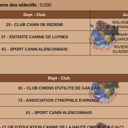
ne des sélectifs
: 0.000
Dept - Club
Ju
MALAISE
29 - CLUB CANIN DE REDENE
SCHLEININ
BERNARD
37 - ENTENTE CANINE DE LUYNES
DEJARDI
RIVIER
61 - SPORT CANIN ALENCONNAIS
GLADIE
Dept - Club
81 - CLUB CHIENS D'UTILITE DE GAILLAC
72 - ASSOCIATION CYNOPHILE D'ARNAGE
61 - SPORT CANIN ALENCONNAIS
 - CLUB D’EDUCATION CANINE DE LA HAUTE CORSE (C.E.C.H.C)