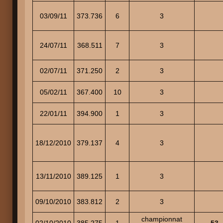
03/09/11
373.736
6
3
24/07/11
368.511
7
3
02/07/11
371.250
2
3
05/02/11
367.400
10
3
22/01/11
394.900
1
3
18/12/2010
379.137
4
3
13/11/2010
389.125
1
3
09/10/2010
383.812
2
3
championnat
02/10/2010
385.275
1
53 