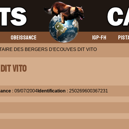
OBEISSANCE
IGP-FH
PIST
TAIRE DES BERGERS D'ECOUVES DIT VITO
DIT VITO
sance
: 09/07/2004
Identification
: 250269600367231