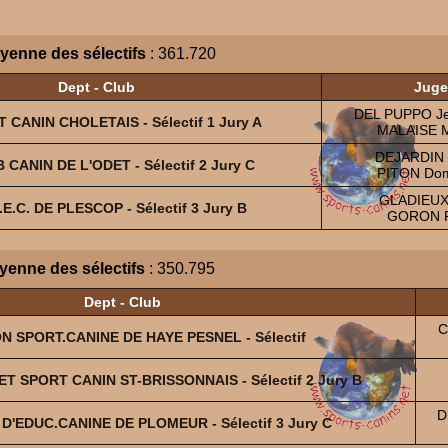
yenne des sélectifs
: 361.720
Dept - Club
Juge
DEL PUPPO Je
T CANIN CHOLETAIS - Sélectif 1 Jury A
MALAISE M
DEJARDIN 
B CANIN DE L'ODET - Sélectif 2 Jury C
PITON Dom
GLADIEUX
U.E.C. DE PLESCOP - Sélectif 3 Jury B
GORON R
yenne des sélectifs
: 350.795
Dept - Club
C
ON SPORT.CANINE DE HAYE PESNEL - Sélectif
ET SPORT CANIN ST-BRISSONNAIS - Sélectif 2 Jury B
D
 D'EDUC.CANINE DE PLOMEUR - Sélectif 3 Jury C