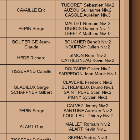
TUDORET Sébastien Niv.2
CAVAILLE Eric
AUZOU Guillaume Niv.2
CASOLE Aurélien Niv.3
MALLET Romain Niv. 2
PEPIN Serge
DUBOIS Damien Niv. 1
LEFETZ Mathieu Niv. 0
BOUTERIGE Jean-
BOUCHER Benoît Niv.2
Claude
NOUFRAY Julien Niv.2
SIMON Rémi Niv.2
HEDE Richard
CATHELINEAU Kevin Niv.2
DOLTAIRE Olivier Niv.2
TISSERAND Camille
SARPEDON Jean Marie Niv.1
CLAVERIE Frederic Niv.2
GLADIEUX Serge
BETREMIEUX Bruno Niv.1
SCHAFFNER Gilbert
SAINT PERE Stian Niv.2
PIGNY Sylvain Niv.1
CALVEZ Jimmy Niv.2
PEPIN Serge
SANTUNE Aurelien Niv.2
FOUILLEUL Thierry Niv.2
MALLET Romain Niv.2
ALART Guy
ALART Kevin Niv.1
SKRHA Andrej Niv.3
TISSERAND Camille