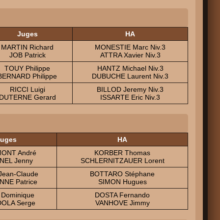
Juges
HA
MARTIN Richard
MONESTIE Marc Niv.3
JOB Patrick
ATTRA Xavier Niv.3
TOUY Philippe
HANTZ Michael Niv.3
BERNARD Philippe
DUBUCHE Laurent Niv.3
RICCI Luigi
BILLOD Jeremy Niv.3
DUTERNE Gerard
ISSARTE Eric Niv.3
uges
HA
ONT André
KORBER Thomas
NEL Jenny
SCHLERNITZAUER Lorent
Jean-Claude
BOTTARO Stéphane
NE Patrice
SIMON Hugues
 Dominique
DOSTA Fernando
OLA Serge
VANHOVE Jimmy