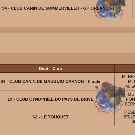
54 - CLUB CANIN DE SOMMERVILLER - GP ORLANDINI
Dept - Club
M. BE
34 - CLUB CANIN DE MAUGUIO CARNON - Finale
M. 
M. S
MU
19 - CLUB CYNOPHILE DU PAYS DE BRIVE
FONT
BERN
TISSE
62 - LE TOUQUET
BRUEL
J