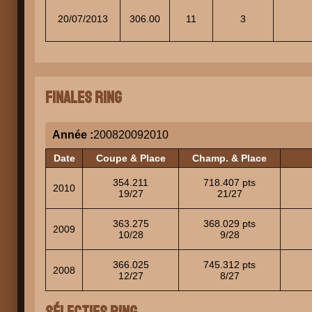
20/07/2013
306.00
11
3
Finales Ring
Année :
2008
2009
2010
Date
Coupe & Place
Champ. & Place
354.211
718.407 pts
2010
19/27
21/27
363.275
368.029 pts
2009
10/28
9/28
366.025
745.312 pts
2008
12/27
8/27
Sélectifs Ring