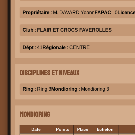
Propriétaire
: M. DAVARD Yoann
FAPAC
: 0
Licenc
Club
:
FLAIR ET CROCS FAVEROLLES
Dépt
: 41
Régionale
: CENTRE
Disciplines et niveaux
Ring
: Ring 3
Mondioring
: Mondioring 3
Mondioring
Date
Points
Place
Echelon