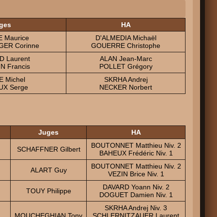
ges
HA
 Maurice
D'ALMEDIA Michaël
GER Corinne
GOUERRE Christophe
 Laurent
ALAN Jean-Marc
N Francis
POLLET Grégory
E Michel
SKRHA Andrej
UX Serge
NECKER Norbert
Juges
HA
BOUTONNET Matthieu Niv. 2
SCHAFFNER Gilbert
BAHEUX Frédéric Niv. 1
BOUTONNET Matthieu Niv. 2
ALART Guy
VEZIN Brice Niv. 1
DAVARD Yoann Niv. 2
TOUY Philippe
DOGUET Damien Niv. 1
SKRHA Andrej Niv. 3
MOUCHEGHIAN Tony
SCHLERNITZAUER Laurent