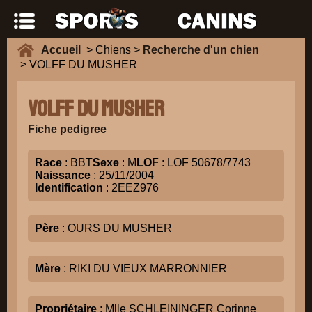
Accueil
> Chiens >
Recherche d'un chien
> VOLFF DU MUSHER
VOLFF DU MUSHER
Fiche pedigree
Race
: BBT
Sexe
: M
LOF
: LOF 50678/7743
Naissance
: 25/11/2004
Identification
: 2EEZ976
Père
: OURS DU MUSHER
Mère
: RIKI DU VIEUX MARRONNIER
Propriétaire
: Mlle SCHLEININGER Corinne