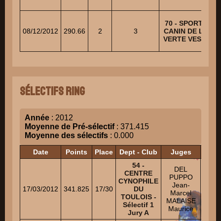
70 - SPORTING
08/12/2012
290.66
2
3
CANIN DE L'ILE
VERTE VESOUL
Sélectifs Ring
Année
: 2012
Moyenne de Pré-sélectif
: 371.415
Moyenne des sélectifs
: 0.000
Date
Points
Place
Dept - Club
Juges
54 -
DEL
KO
CENTRE
PUPPO
Th
CYNOPHILE
Jean-
Ni
17/03/2012
341.825
17/30
DU
Marcel
DAR
TOULOIS -
MALAISE
Claud
Sélectif 1
Maurice
Jury A