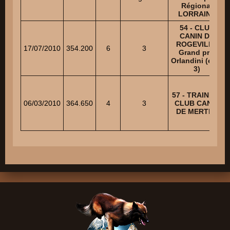
Régional
LORRAINE
54 - CLUB
CANIN DE
ROGEVILLE
17/07/2010
354.200
6
3
Grand prix
Orlandini (ech.
3)
57 - TRAINING
06/03/2010
364.650
4
3
CLUB CANIN
DE MERTEN