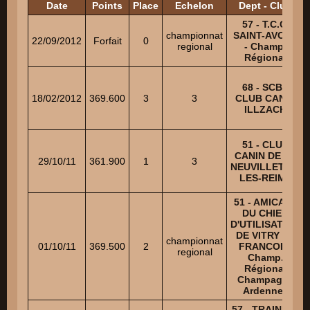
Date
Points
Place
Echelon
Dept - Club
57 - T.C.C.
championnat
SAINT-AVOLD
22/09/2012
Forfait
0
regional
- Champ.
Régional
68 - SCBA
18/02/2012
369.600
3
3
CLUB CANIN
ILLZACH
51 - CLUB
CANIN DE LA
29/10/11
361.900
1
3
NEUVILLETTE-
LES-REIMS
51 - AMICALE
DU CHIEN
D'UTILISATION
DE VITRY LE
championnat
01/10/11
369.500
2
FRANCOIS-
regional
Champ.
Régional
Champagne
Ardennes
57 - TRAINING