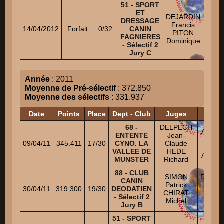
51 - SPORT
DO
ET
DEJARDIN
Fer
DRESSAGE
Francis
Ni
14/04/2012
Forfait
0/32
CANIN
PITON
CHA
FAGNIERES
Dominique
Damie
- Sélectif 2
Jury C
Année
: 2011
Moyenne de Pré-sélectif
: 372.850
Moyenne des sélectifs
: 331.937
Date
Points
Place
Dept - Club
Juges
H
68 -
DELPECH
ATTRA 
ENTENTE
Jean-
Ni
09/04/11
345.411
17/30
CYNO. LA
Claude
CAS
VALLEE DE
HEDE
Aurélie
MUNSTER
Richard
88 - CLUB
SIMON
DEBR
CANIN
Patrick
Rémi 
30/04/11
319.300
19/30
DEODATIEN
CHIRAT
LANG
- Sélectif 2
Michel
Olivie
Jury B
51 - SPORT