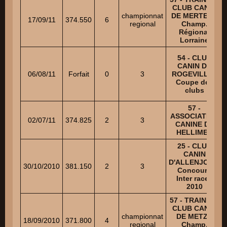
CLUB CANIN
championnat
DE MERTEN -
17/09/11
374.550
6
regional
Champ.
Régional
Lorraine
54 - CLUB
CANIN DE
06/08/11
Forfait
0
3
ROGEVILLE -
Coupe des
clubs
57 -
ASSOCIATION
02/07/11
374.825
2
3
CANINE DE
HELLIMER
25 - CLUB
CANIN
D'ALLENJOIE -
30/10/2010
381.150
2
3
Concours
Inter races
2010
57 - TRAINING
CLUB CANIN
championnat
DE METZ -
18/09/2010
371.800
4
regional
Champ.