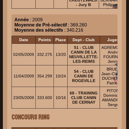
CREUTZWALD
BERNARD
D
- Jury B
Philippe
Lau
Année
: 2009
Moyenne de Pré-sélectif
: 369.260
Moyenne des sélectifs
: 340.216
Date
Points
Place
Dept - Club
Juges
51 - CLUB
AGREMONT
CANIN DE LA
André
02/05/2009
332.275
13/20
NEUVILLETTE-
FOURNEL
LES-REIMS
Jenny
BRUEL
54 - CLUB
Jean-Claude
11/04/2009
354.299
10/24
CANIN DE
DUCHENNE
ROGEVILLE
Patrice
PITON
68 - TRAINING
Dominique
23/05/2009
333.600
10/16
CLUB CANIN
AMANDOLA
DE CERNAY
Serge
Concours Ring