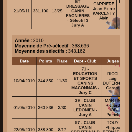
ET
HILT M
CARRIERE
DRESSAGE
Ni
Jean-Pierre
21/05/11
331.100
13/25
CANIN
MAL
KARCENTY
FAGNIERES
Chris
Alain
- Sélectif 3
Ni
Jury A
Année
: 2010
Moyenne de Pré-sélectif
: 368.636
Moyenne des sélectifs
: 348.162
Date
Points
Place
Dept - Club
Juges
71 -
EDUCATION
RICCI
ET SPORTS
Luigi
Mu
10/04/2010
344.850
11/30
CANINS
DUTERNE
RO
MACONNAIS -
Gerard
Re
Jury C
39 - CLUB
MARTIN
M
CANIN
Richard
M
01/05/2010
360.836
3/30
LEDONIEN -
JOB
Jury A
Patrick
Xa
57 - CLUB
TOUY
CANIN
Philippe
Mic
22/05/2010
338.800
8/17