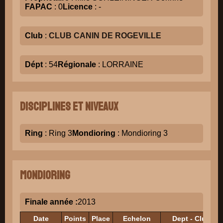
FAPAC
: 0
Licence
: -
Club
:
CLUB CANIN DE ROGEVILLE
Dépt
: 54
Régionale
: LORRAINE
Disciplines et niveaux
Ring
: Ring 3
Mondioring
: Mondioring 3
Mondioring
Finale année :
2013
Date
Points
Place
Echelon
Dept - Club