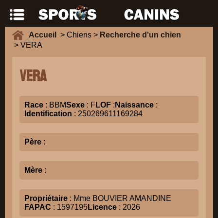
Accueil
> Chiens >
Recherche d'un chien
> VERA
VERA
Race
: BBM
Sexe
: F
LOF
:
Naissance
:
Identification
: 250269611169284
Père
:
Mère
:
Propriétaire
: Mme BOUVIER AMANDINE
FAPAC
: 1597195
Licence
: 2026