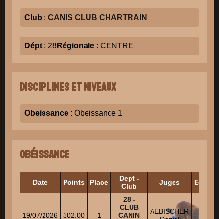
Club
:
CANIS CLUB CHARTRAIN
Dépt
: 28
Régionale
: CENTRE
Disciplines et niveaux
Obeissance
: Obeissance 1
Obéissance
Dept -
Date
Points
Place
Juges
Echelo
Club
28 -
CLUB
AEBISCHER
19/07/2026
302.00
1
CANIN
1
Daniel