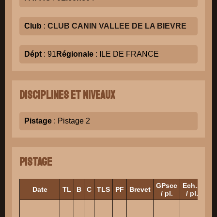
Club
:
CLUB CANIN VALLEE DE LA BIEVRE
Dépt
: 91
Régionale
: ILE DE FRANCE
Disciplines et niveaux
Pistage
: Pistage 2
Pistage
GPscc
Ech.1
Ec
Date
TL
B
C
TLS
PF
Brevet
/ pl.
/ pl.
/ 