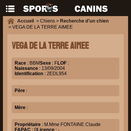
Accueil
> Chiens >
Recherche d'un chien
> VEGA DE LA TERRE AIMEE
VEGA DE LA TERRE AIMEE
Race
: BBM
Sexe
: F
LOF
:
Naissance
: 13/09/2004
Identification
: 2EDL954
Père
:
Mère
:
Propriétaire
: M.Mme FONTAINE Claude
FAPAC
: 0
Licence
: -