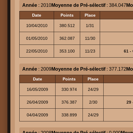
Année
: 2010
Moyenne de Pré-sélectif
: 384.047
Mo
Date
Points
Place
10/04/2010
380.512
1/31
01/05/2010
362.087
11/30
22/05/2010
353.100
11/23
61 -
Année
: 2009
Moyenne de Pré-sélectif
: 377.172
Mo
Date
Points
Place
16/05/2009
330.974
24/29
26/04/2009
376.387
2/30
29
04/04/2009
338.899
24/29
Année
: 2008
Moyenne de Pré-sélectif
: 0.000
Moyen