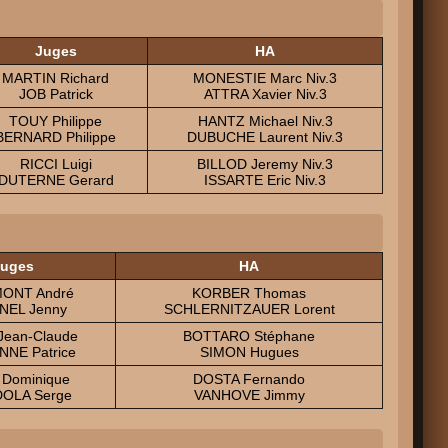
Juges
HA
MARTIN Richard
MONESTIE Marc Niv.3
JOB Patrick
ATTRA Xavier Niv.3
TOUY Philippe
HANTZ Michael Niv.3
BERNARD Philippe
DUBUCHE Laurent Niv.3
RICCI Luigi
BILLOD Jeremy Niv.3
DUTERNE Gerard
ISSARTE Eric Niv.3
uges
HA
ONT André
KORBER Thomas
NEL Jenny
SCHLERNITZAUER Lorent
Jean-Claude
BOTTARO Stéphane
NE Patrice
SIMON Hugues
 Dominique
DOSTA Fernando
OLA Serge
VANHOVE Jimmy