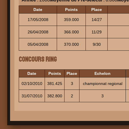
Date
Points
Place
17/05/2008
359.000
14/27
26/04/2008
366.000
11/29
05/04/2008
370.000
9/30
Concours Ring
Date
Points
Place
Echelon
02/10/2010
381.425
3
championnat regional
31/07/2010
382.800
2
3