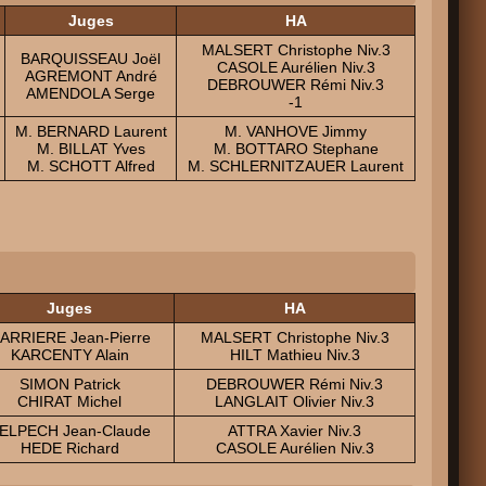
Juges
HA
MALSERT Christophe Niv.3
BARQUISSEAU Joël
CASOLE Aurélien Niv.3
AGREMONT André
DEBROUWER Rémi Niv.3
AMENDOLA Serge
-1
M. BERNARD Laurent
M. VANHOVE Jimmy
M. BILLAT Yves
M. BOTTARO Stephane
M. SCHOTT Alfred
M. SCHLERNITZAUER Laurent
Juges
HA
ARRIERE Jean-Pierre
MALSERT Christophe Niv.3
KARCENTY Alain
HILT Mathieu Niv.3
SIMON Patrick
DEBROUWER Rémi Niv.3
CHIRAT Michel
LANGLAIT Olivier Niv.3
ELPECH Jean-Claude
ATTRA Xavier Niv.3
HEDE Richard
CASOLE Aurélien Niv.3