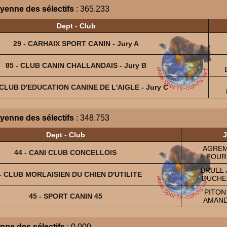
yenne des sélectifs
: 365.233
Dept - Club
29 - CARHAIX SPORT CANIN - Jury A
85 - CLUB CANIN CHALLANDAIS - Jury B
 CLUB D'EDUCATION CANINE DE L'AIGLE - Jury C
yenne des sélectifs
: 348.753
Dept - Club
J
AGREM
44 - CANI CLUB CONCELLOIS
FOUR
BRUEL 
 - CLUB MORLAISIEN DU CHIEN D'UTILITE
DUCHEN
PITON
45 - SPORT CANIN 45
AMAND
ne des sélectifs
: 0.000