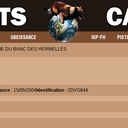
OBEISSANCE
IGP-FH
PIST
IE DU BANC DES HERMELLES
ance
: 15/05/2004
Identification
: 2DVG844