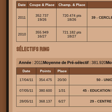
Date
Coupe & Place
Champ. & Place
352.737
720.474 pts
2011
39 - CERCL
19/26
18/26
355.949
721.182 pts
2010
16/27
18/27
Sélectifs Ring
Année
: 2011
Moyenne de Pré-sélectif
: 381.920
Mo
Date
Points
Place
17/04/11
354.475
20/30
50 - UNI
07/05/11
380.600
1/31
45 - EDUCATION 
28/05/11
368.137
6/27
29 - CENTRE