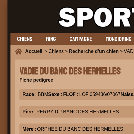
CHIENS
RING
CAMPAGNE
MONDIORING
Accueil
> Chiens >
Recherche d'un chien
> VAD
VADIE DU BANC DES HERMELLES
Fiche pedigree
Race
: BBM
Sexe
: F
LOF
: LOF 059436/07067
Naiss
Père
: PERRY DU BANC DES HERMELLES
Mère
: ORPHEE DU BANC DES HERMELLES