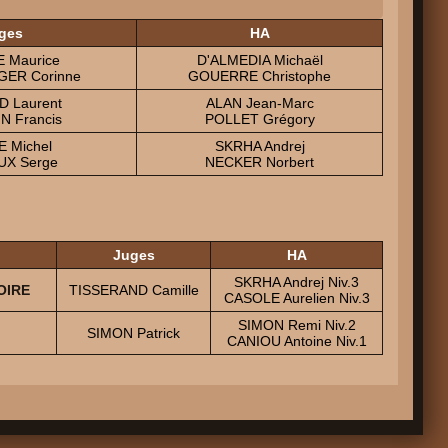
ges
HA
 Maurice
D'ALMEDIA Michaël
GER Corinne
GOUERRE Christophe
 Laurent
ALAN Jean-Marc
N Francis
POLLET Grégory
E Michel
SKRHA Andrej
UX Serge
NECKER Norbert
Juges
HA
SKRHA Andrej Niv.3
OIRE
TISSERAND Camille
CASOLE Aurelien Niv.3
SIMON Remi Niv.2
SIMON Patrick
CANIOU Antoine Niv.1