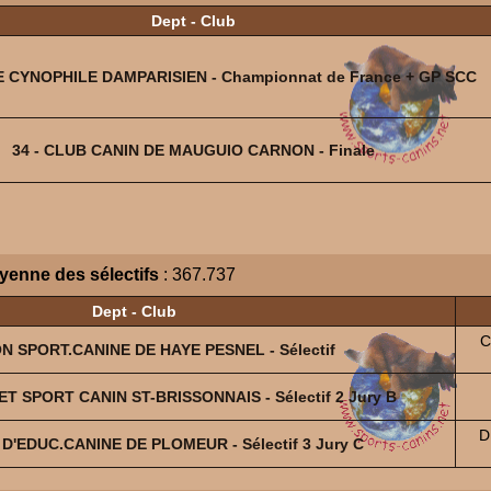
Dept - Club
E CYNOPHILE DAMPARISIEN - Championnat de France + GP SCC
34 - CLUB CANIN DE MAUGUIO CARNON - Finale
yenne des sélectifs
: 367.737
Dept - Club
C
ON SPORT.CANINE DE HAYE PESNEL - Sélectif
ET SPORT CANIN ST-BRISSONNAIS - Sélectif 2 Jury B
D
 D'EDUC.CANINE DE PLOMEUR - Sélectif 3 Jury C