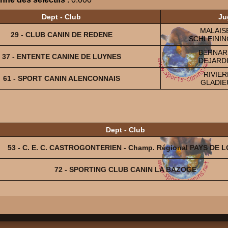
Dept - Club
Ju
MALAISE
29 - CLUB CANIN DE REDENE
SCHLEININ
BERNARD
37 - ENTENTE CANINE DE LUYNES
DEJARDI
RIVIER
61 - SPORT CANIN ALENCONNAIS
GLADIE
Dept - Club
53 - C. E. C. CASTROGONTERIEN - Champ. Régional PAYS DE L
72 - SPORTING CLUB CANIN LA BAZOGE