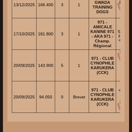
GWADA
BOTT
13/12/2025
166.400
3
1
TRAINING
Stéph
DOGS
971 -
AMICALE
KANINE 971
SECRE
17/10/2025
181.800
3
1
- AKA 971 -
Pierre-
Champ.
Régional
971 - CLUB
CYNOPHILE
LUCI
20/09/2025
143.900
5
1
KARUKERA
Fre
(CCK)
971 - CLUB
CYNOPHILE
LUCI
20/09/2025
94.050
0
Brevet
KARUKERA
Fre
(CCK)