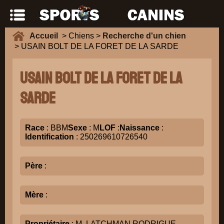
Accueil
> Chiens >
Recherche d'un chien
> USAIN BOLT DE LA FORET DE LA SARDE
USAIN BOLT DE LA FORET DE LA
SARDE
Race
: BBM
Sexe
: M
LOF
:
Naissance
:
Identification
: 250269610726540
Père
:
Mère
:
Propriétaire
: M. LATCHMAN RODRIGUE