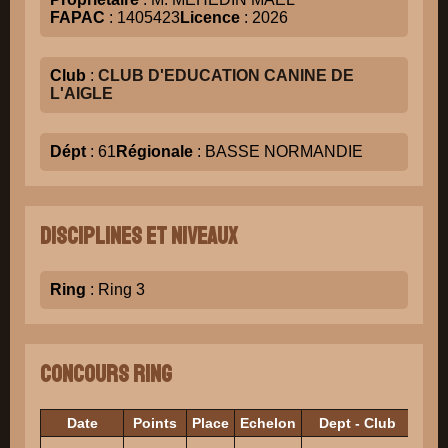
FAPAC
: 1405423
Licence
: 2026
Club
:
CLUB D'EDUCATION CANINE DE
L'AIGLE
Dépt
: 61
Régionale
: BASSE NORMANDIE
Disciplines et niveaux
Ring
: Ring 3
Concours Ring
Date
Points
Place
Echelon
Dept - Club
J