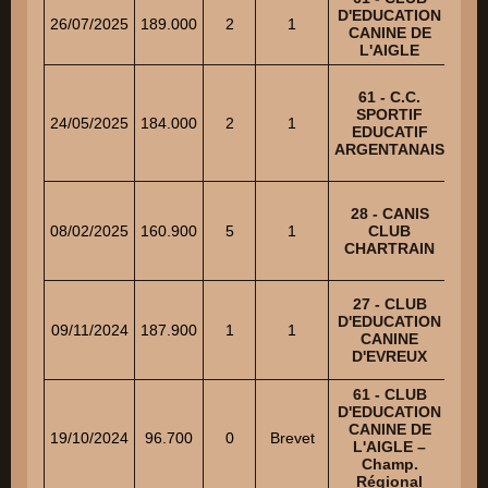
D'EDUCATION
BA
26/07/2025
189.000
2
1
CANINE DE
Jea
L'AIGLE
61 - C.C.
SPORTIF
TIS
24/05/2025
184.000
2
1
EDUCATIF
C
ARGENTANAIS
28 - CANIS
PO
08/02/2025
160.900
5
1
CLUB
Jea
CHARTRAIN
27 - CLUB
D'EDUCATION
CA
09/11/2024
187.900
1
1
CANINE
Jea
D'EVREUX
61 - CLUB
D'EDUCATION
CANINE DE
RO
19/10/2024
96.700
0
Brevet
L'AIGLE –
C
Champ.
Régional