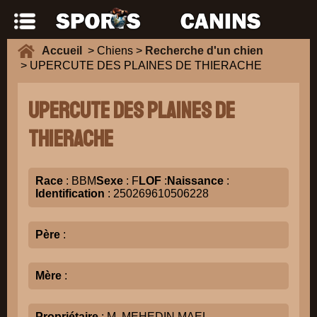
Accueil
> Chiens >
Recherche d'un chien
> UPERCUTE DES PLAINES DE THIERACHE
UPERCUTE DES PLAINES DE
THIERACHE
Race
: BBM
Sexe
: F
LOF
:
Naissance
:
Identification
: 250269610506228
Père
:
Mère
:
Propriétaire
: M. MEHEDIN MAEL