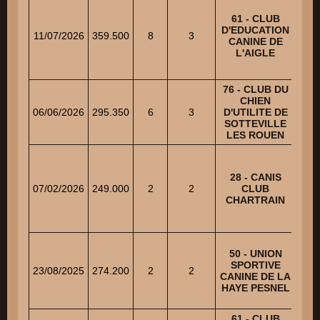
61 - CLUB
D'EDUCATION
C
11/07/2026
359.500
8
3
CANINE DE
AU
L'AIGLE
76 - CLUB DU
CHIEN
A
06/06/2026
295.350
6
3
D'UTILITE DE
Fr
SOTTEVILLE
LES ROUEN
28 - CANIS
RE
07/02/2026
249.000
2
2
CLUB
FA
CHARTRAIN
50 - UNION
SPORTIVE
23/08/2025
274.200
2
2
ALA
CANINE DE LA
HAYE PESNEL
61 - CLUB