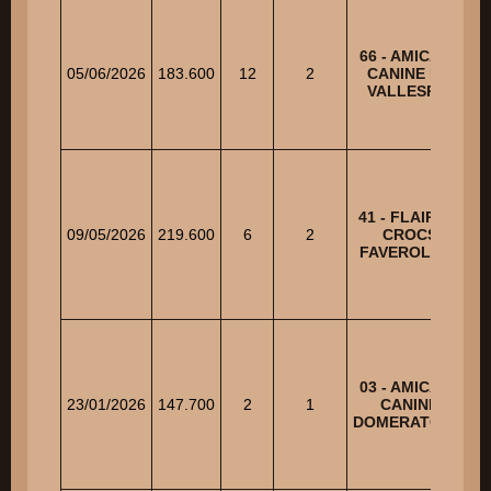
66 - AMICALE
05/06/2026
183.600
12
2
CANINE DU
VALLESPIR
41 - FLAIR ET
09/05/2026
219.600
6
2
CROCS
A
FAVEROLLES
03 - AMICALE
23/01/2026
147.700
2
1
CANINE
A
DOMERATOISE