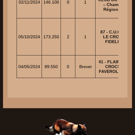
02/11/2024
146.100
0
1
– Champ.
Régional
87 - C.U.C.T.
05/10/2024
173.250
2
1
LE CROC
A
FIDELE
41 - FLAIR ET
P
04/05/2024
89.550
0
Brevet
CROCS
FAVEROLLES