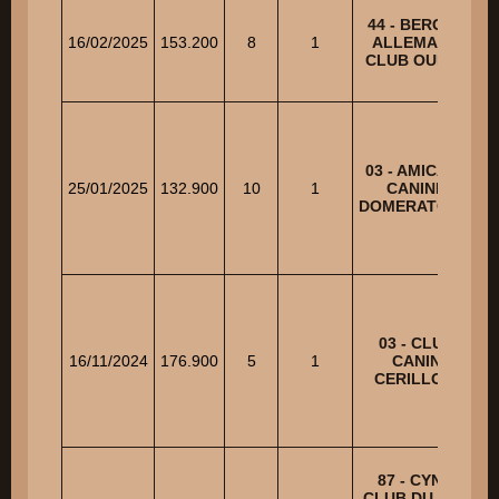
44 - BERGER
16/02/2025
153.200
8
1
ALLEMAND
CLUB OUEST
03 - AMICALE
25/01/2025
132.900
10
1
CANINE
DOMERATOISE
03 - CLUB
16/11/2024
176.900
5
1
CANIN
CERILLOIS
87 - CYNO
CLUB DU LAC
S