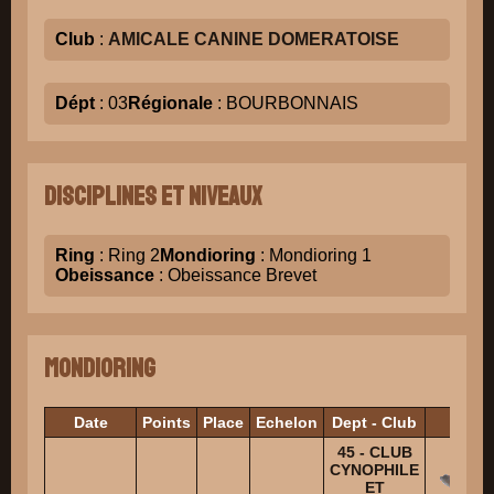
Club
:
AMICALE CANINE DOMERATOISE
Dépt
: 03
Régionale
: BOURBONNAIS
Disciplines et niveaux
Ring
: Ring 2
Mondioring
: Mondioring 1
Obeissance
: Obeissance Brevet
Mondioring
Date
Points
Place
Echelon
Dept - Club
Juge
45 - CLUB
CYNOPHILE
ET