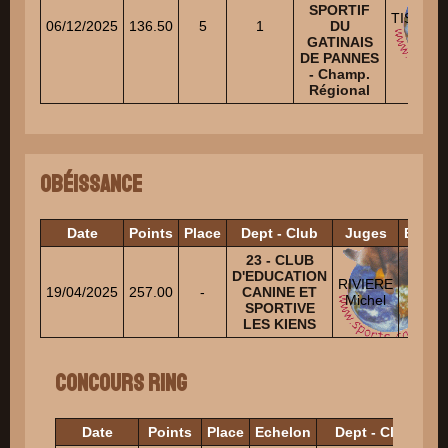
SPORTIF
TISSER
06/12/2025
136.50
5
1
DU
Camill
GATINAIS
DE PANNES
- Champ.
Régional
Obéissance
Date
Points
Place
Dept - Club
Juges
Echel
23 - CLUB
D'EDUCATION
RIVIERE
19/04/2025
257.00
-
CANINE ET
Breve
Michel
SPORTIVE
LES KIENS
Concours Ring
Date
Points
Place
Echelon
Dept - Club