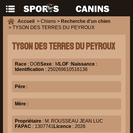
Accueil
> Chiens >
Recherche d'un chien
> TYSON DES TERRES DU PEYROUX
TYSON DES TERRES DU PEYROUX
Race
: DOB
Sexe
: M
LOF
:
Naissance
:
Identification
: 250269610516136
Père
:
Mère
:
Propriétaire
: M. ROUSSEAU JEAN LUC
FAPAC
: 1307741
Licence
: 2026