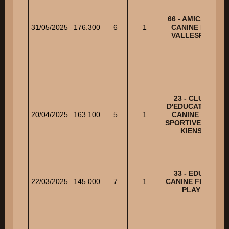
66 - AMICALE
31/05/2025
176.300
6
1
CANINE DU
VALLESPIR
23 - CLUB
D'EDUCATION
20/04/2025
163.100
5
1
CANINE ET
R
SPORTIVE LES
KIENS
33 - EDUC
22/03/2025
145.000
7
1
CANINE FLAIR
PLAY