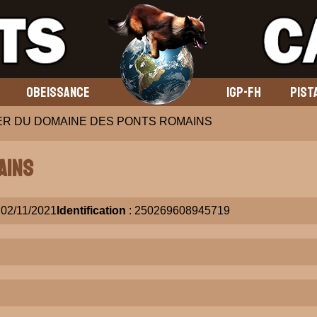
OBEISSANCE
IGP-FH
PIST
ER DU DOMAINE DES PONTS ROMAINS
AINS
 02/11/2021
Identification
: 250269608945719