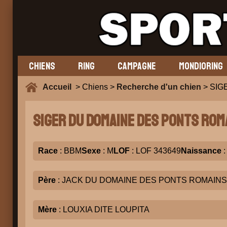
CHIENS
RING
CAMPAGNE
MONDIORING
Accueil
> Chiens >
Recherche d'un chien
> SIG
SIGER DU DOMAINE DES PONTS ROM
Race
: BBM
Sexe
: M
LOF
: LOF 343649
Naissance
:
Père
: JACK DU DOMAINE DES PONTS ROMAINS
Mère
: LOUXIA DITE LOUPITA