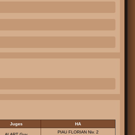
Juges
HA
PIAU FLORIAN Niv. 2
ALART Guy