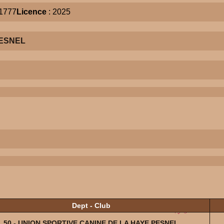
1777
Licence
: 2025
PESNEL
Dept - Club
50 - UNION SPORTIVE CANINE DE LA HAYE PESNEL