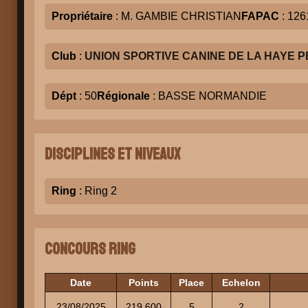
Propriétaire
: M. GAMBIE CHRISTIAN
FAPAC
: 126
Club
:
UNION SPORTIVE CANINE DE LA HAYE 
Dépt
: 50
Régionale
: BASSE NORMANDIE
Disciplines et niveaux
Ring
: Ring 2
Concours Ring
Date
Points
Place
Echelon
23/08/2025
219.600
5
2