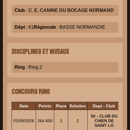
Club
:
C. E. CANINE DU BOCAGE NORMAND
Dépt
: 61
Régionale
: BASSE NORMANDIE
Disciplines et niveaux
Ring
: Ring 2
Concours Ring
Date
Points
Place
Echelon
Dept - Club
J
50 - CLUB DU
A
01/08/2026
264.600
1
2
CHIEN DE
Fre
SAINT LO