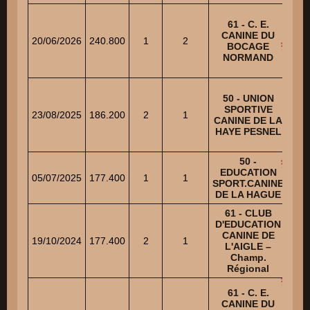
61 - C. E.
CANINE DU
A
20/06/2026
240.800
1
2
BOCAGE
NORMAND
50 - UNION
SPORTIVE
A
23/08/2025
186.200
2
1
CANINE DE LA
HAYE PESNEL
50 -
EDUCATION
B
05/07/2025
177.400
1
1
SPORT.CANINE
Mi
DE LA HAGUE
61 - CLUB
D'EDUCATION
CANINE DE
RO
19/10/2024
177.400
2
1
L'AIGLE –
C
Champ.
Régional
61 - C. E.
CANINE DU