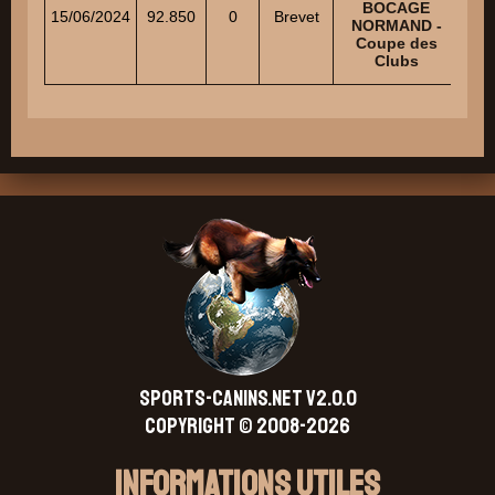
BOCAGE
A
15/06/2024
92.850
0
Brevet
NORMAND -
Coupe des
Clubs
SPORTS-CANINS.NET V2.0.0
Copyright © 2008-2026
Informations Utiles