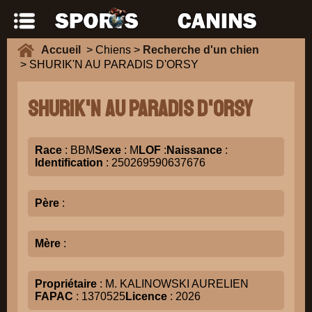
Accueil
> Chiens >
Recherche d'un chien
> SHURIK'N AU PARADIS D'ORSY
SHURIK'N AU PARADIS D'ORSY
Race
: BBM
Sexe
: M
LOF
:
Naissance
:
Identification
: 250269590637676
Père
:
Mère
:
Propriétaire
: M. KALINOWSKI AURELIEN
FAPAC
: 1370525
Licence
: 2026