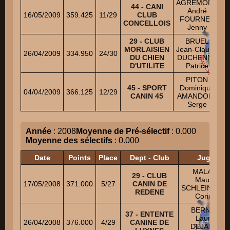
AGREMONT
44 - CANI
André
16/05/2009
359.425
11/29
CLUB
S
FOURNEL
CONCELLOIS
Jenny
29 - CLUB
BRUEL
MORLAISIEN
Jean-Claude
26/04/2009
334.950
24/30
DU CHIEN
DUCHENNE
D'UTILITE
Patrice
PITON
45 - SPORT
Dominique
04/04/2009
366.125
12/29
CANIN 45
AMANDOLA
Serge
Année
: 2008
Moyenne de Pré-sélectif
: 0.000
Moyenne des sélectifs
: 0.000
Date
Points
Place
Dept - Club
Juges
MALAISE
29 - CLUB
Maurice
17/05/2008
371.000
5/27
CANIN DE
SCHLEINING
REDENE
Corinne
BERNARD
37 - ENTENTE
Laurent
26/04/2008
376.000
4/29
CANINE DE
DEJARDIN