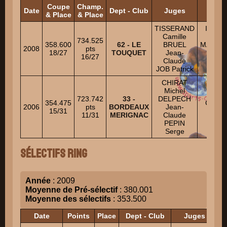
Coupe
Champ.
Date
Dept - Club
Juges
HA
& Place
& Place
TISSERAND
ISSAR
Camille
Eric
734.525
358.600
62 - LE
BRUEL
MAINFR
2008
pts
18/27
TOUQUET
Jean-
Laure
16/27
Claude
AGIU
JOB Patrick
Nicol
CHIRAT
BEY
Michel
Frédér
723.742
33 -
DELPECH
354.475
GASN
2006
pts
BORDEAUX
Jean-
15/31
Emili
11/31
MERIGNAC
Claude
SKR
PEPIN
Andr
Serge
Sélectifs Ring
Année
: 2009
Moyenne de Pré-sélectif
: 380.001
Moyenne des sélectifs
: 353.500
Date
Points
Place
Dept - Club
Juges