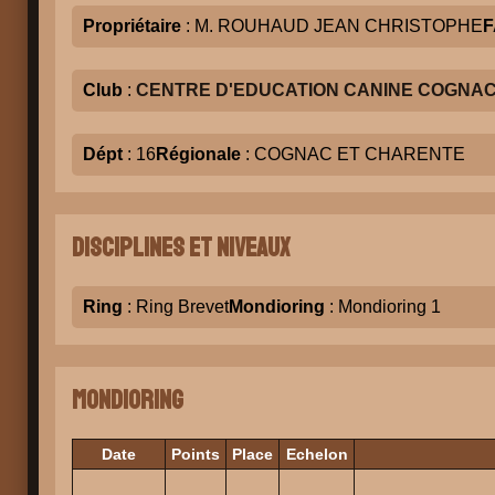
Propriétaire
: M. ROUHAUD JEAN CHRISTOPHE
F
Club
:
CENTRE D'EDUCATION CANINE COGNAC
Dépt
: 16
Régionale
: COGNAC ET CHARENTE
Disciplines et niveaux
Ring
: Ring Brevet
Mondioring
: Mondioring 1
Mondioring
Date
Points
Place
Echelon