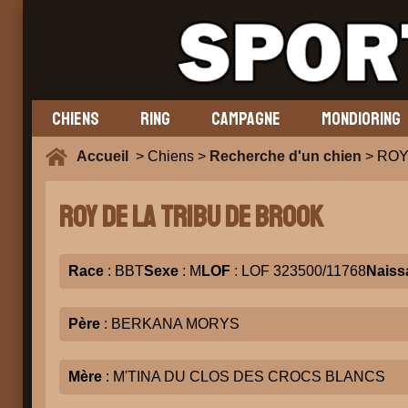
CHIENS
RING
CAMPAGNE
MONDIORING
Accueil
> Chiens >
Recherche d'un chien
> ROY
ROY DE LA TRIBU DE BROOK
Race
: BBT
Sexe
: M
LOF
: LOF 323500/11768
Naiss
Père
: BERKANA MORYS
Mère
: M'TINA DU CLOS DES CROCS BLANCS