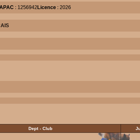
APAC
: 1256942
Licence
: 2026
AIS
Dept - Club
J