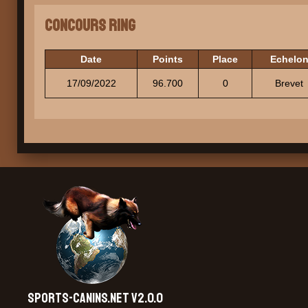
Concours Ring
Date
Points
Place
Echelo
17/09/2022
96.700
0
Brevet
SPORTS-CANINS.NET V2.0.0