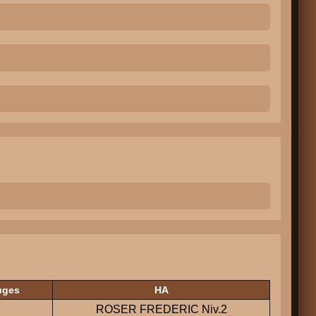
uges
HA
ROSER FREDERIC Niv.2