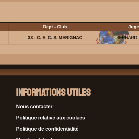
n
Dept - Club
Juge
33 - C. E. C. S. MERIGNAC
BERNARD L
Informations Utiles
Nous contacter
Politique relative aux cookies
Politique de confidentialité