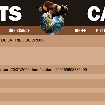
OBEISSANCE
IGP-FH
PIST
 DE LA TRIBU DE BROOK
ance
: 20/07/2020
Identification
: 250269608736499