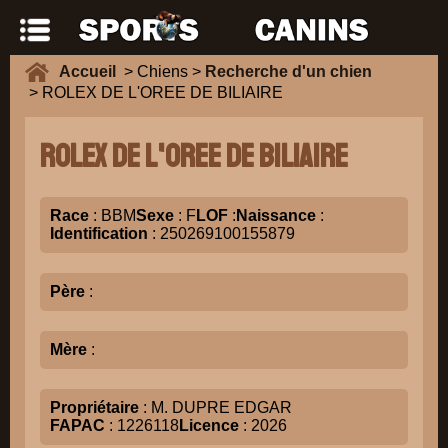
Accueil
> Chiens >
Recherche d'un chien
> ROLEX DE L'OREE DE BILIAIRE
ROLEX DE L'OREE DE BILIAIRE
Race
: BBM
Sexe
: F
LOF
:
Naissance
:
Identification
: 250269100155879
Père
:
Mère
:
Propriétaire
: M. DUPRE EDGAR
FAPAC
: 1226118
Licence
: 2026