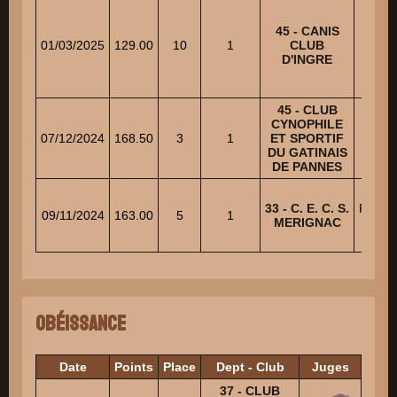
45 - CANIS
MAL
01/03/2025
129.00
10
1
CLUB
Mau
D'INGRE
45 - CLUB
CYNOPHILE
LANG
07/12/2024
168.50
3
1
ET SPORTIF
Will
DU GATINAIS
DE PANNES
33 - C. E. C. S.
PHAL
09/11/2024
163.00
5
1
MERIGNAC
AL
Obéissance
Date
Points
Place
Dept - Club
Juges
Eche
37 - CLUB