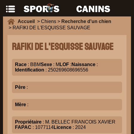
Accueil
> Chiens >
Recherche d'un chien
> RAFIKI DE L'ESQUISSE SAUVAGE
RAFIKI DE L'ESQUISSE SAUVAGE
Race
: BBM
Sexe
: M
LOF
:
Naissance
:
Identification
: 250269608696556
Père
:
Mère
:
Propriétaire
: M. BELLEC FRANCOIS XAVIER
FAPAC
: 1077114
Licence
: 2024