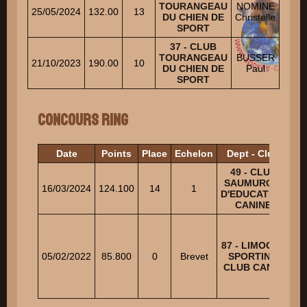
TOURANGEAU
NOMINE
25/05/2024
132.00
13
1
DU CHIEN DE
Christelle
SPORT
37 - CLUB
TOURANGEAU
BUSSER
21/10/2023
190.00
10
1
DU CHIEN DE
Paul
SPORT
Concours Ring
Date
Points
Place
Echelon
Dept - Club
J
49 - CLUB
SAUMUROIS
A
16/03/2024
124.100
14
1
D'EDUCATION
CANINE
87 - LIMOGES
RI
05/02/2022
85.800
0
Brevet
SPORTING
M
CLUB CANIN