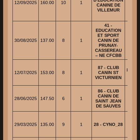
12/09/2025
160.00
10
1
CANINE DE
Re
VILLEMUR
41 -
EDUCATION
ET SPORT
MAL
30/08/2025
137.00
8
1
CANIN DE
Mau
PRUNAY-
CASSEREAU
– NE CFCBB
87 - CLUB
PHAL
12/07/2025
153.00
8
1
CANIN ST
AL
VICTURNIEN
86 - CLUB
CANIN DE
BARR
28/06/2025
147.50
6
1
SAINT JEAN
Re
DE SAUVES
LE P
29/03/2025
135.00
9
1
28 - CYNO_28
Thie