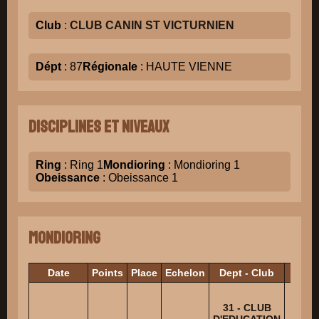
Club
:
CLUB CANIN ST VICTURNIEN
Dépt
: 87
Régionale
: HAUTE VIENNE
Disciplines et niveaux
Ring
: Ring 1
Mondioring
: Mondioring 1
Obeissance
: Obeissance 1
Mondioring
Date
Points
Place
Echelon
Dept - Club
Ju
31 - CLUB
D'EDUCATION
BARR