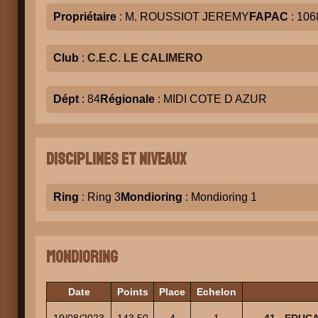
Propriétaire
: M. ROUSSIOT JEREMY
FAPAC
: 106
Club
:
C.E.C. LE CALIMERO
Dépt
: 84
Régionale
: MIDI COTE D AZUR
Disciplines et niveaux
Ring
: Ring 3
Mondioring
: Mondioring 1
Mondioring
Date
Points
Place
Echelon
19/08/2023
143.50
4
1
41 - EDUC