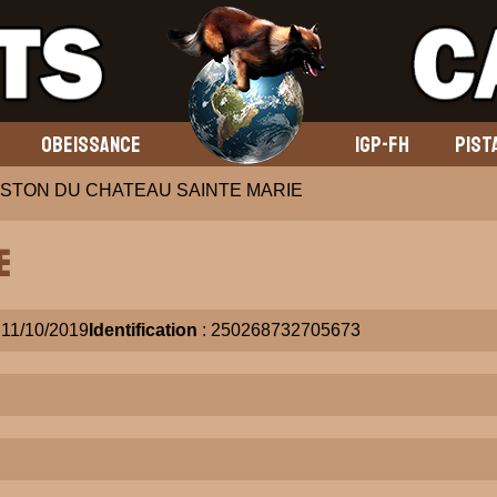
OBEISSANCE
IGP-FH
PIST
STON DU CHATEAU SAINTE MARIE
E
 11/10/2019
Identification
: 250268732705673