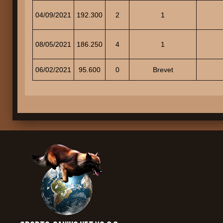
04/09/2021
192.300
2
1
08/05/2021
186.250
4
1
06/02/2021
95.600
0
Brevet