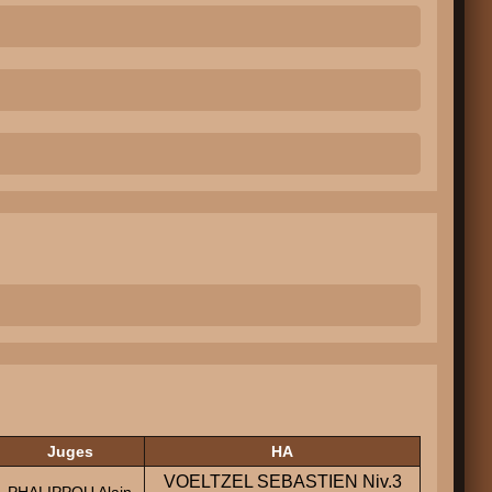
Juges
HA
VOELTZEL SEBASTIEN Niv.3
PHALIPPOU Alain