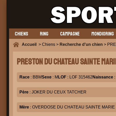
CHIENS
RING
CAMPAGNE
MONDIORING
Accueil
> Chiens >
Recherche d'un chien
> PRE
PRESTON DU CHATEAU SAINTE MARI
Race
: BBM
Sexe
: M
LOF
: LOF 315462
Naissance
:
Père
: JOKER DU CEUX TATCHER
Mère
: OVERDOSE DU CHATEAU SAINTE MARIE