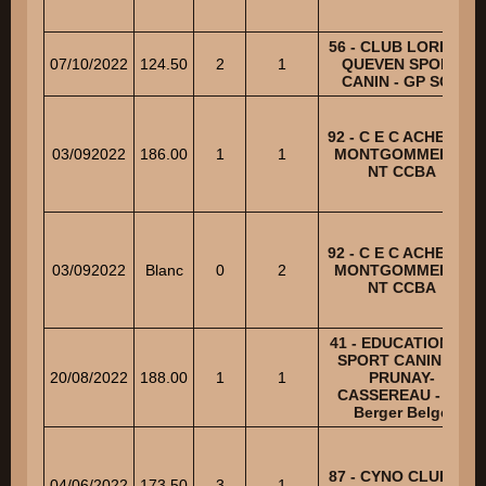
56 - CLUB LORIENT
07/10/2022
124.50
2
1
QUEVEN SPORT
CANIN - GP SCC
92 - C E C ACHERES
03/092022
186.00
1
1
MONTGOMMERY -
NT CCBA
92 - C E C ACHERES
03/092022
Blanc
0
2
MONTGOMMERY -
NT CCBA
41 - EDUCATION ET
SPORT CANIN DE
20/08/2022
188.00
1
1
PRUNAY-
CASSEREAU - NE
Berger Belge
87 - CYNO CLUB DE
04/06/2022
173.50
3
1