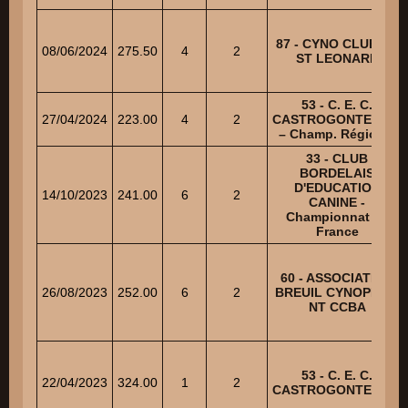
87 - CYNO CLUB DE
08/06/2024
275.50
4
2
ST LEONARD
53 - C. E. C.
27/04/2024
223.00
4
2
CASTROGONTERIEN
– Champ. Régional
33 - CLUB
BORDELAIS
D'EDUCATION
14/10/2023
241.00
6
2
CANINE -
Championnat de
France
60 - ASSOCIATION
26/08/2023
252.00
6
2
BREUIL CYNOPHILE
NT CCBA
53 - C. E. C.
22/04/2023
324.00
1
2
CASTROGONTERIEN