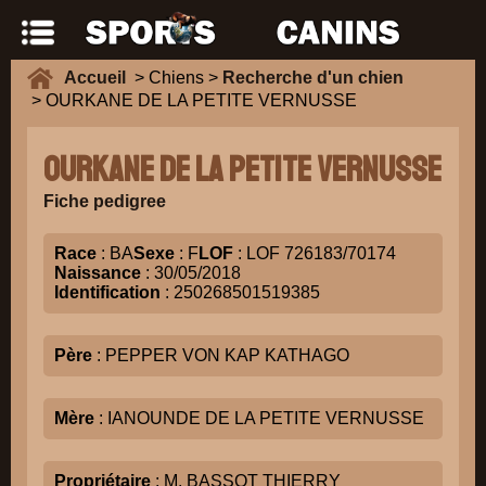
Accueil
> Chiens >
Recherche d'un chien
> OURKANE DE LA PETITE VERNUSSE
OURKANE DE LA PETITE VERNUSSE
Fiche pedigree
Race
: BA
Sexe
: F
LOF
: LOF 726183/70174
Naissance
: 30/05/2018
Identification
: 250268501519385
Père
: PEPPER VON KAP KATHAGO
Mère
: IANOUNDE DE LA PETITE VERNUSSE
Propriétaire
: M. BASSOT THIERRY