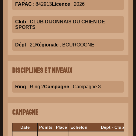
FAPAC
: 842913
Licence
: 2026
Club
:
CLUB DIJONNAIS DU CHIEN DE
SPORTS
Dépt
: 21
Régionale
: BOURGOGNE
Disciplines et niveaux
Ring
: Ring 2
Campagne
: Campagne 3
Campagne
Date
Points
Place
Echelon
Dept - Club