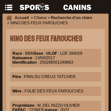
Accueil
> Chiens >
Recherche d'un chien
> NINO DES FEUX FAROUCHES
NINO DES FEUX FAROUCHES
Race
: BBM
Sexe
: M
LOF
: LOF 284029
Naissance
: 13/04/2017
Identification
: 250268501249863
Père
: FINN DU CREUX TATCHER
Mère
: FOLIE DES FEUX FAROUCHES
Propriétaire
: M. DEL RIZZO OLIVIER
FAPAC
: 723687
Licence
: 2022