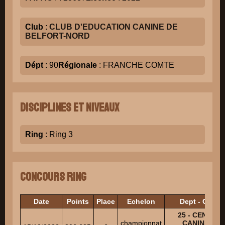
Club
:
CLUB D'EDUCATION CANINE DE
BELFORT-NORD
Dépt
: 90
Régionale
: FRANCHE COMTE
Disciplines et niveaux
Ring
: Ring 3
Concours Ring
Date
Points
Place
Echelon
Dept - Club
25 - CENTRE
championnat
CANIN DE