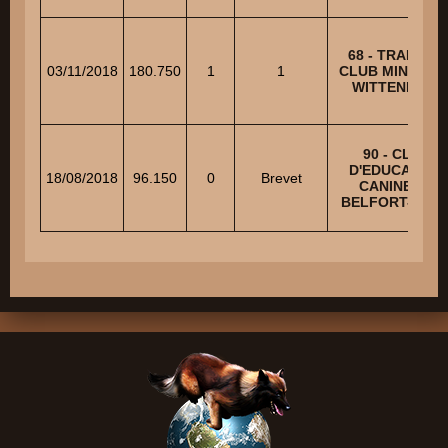
68 - TRAINING
03/11/2018
180.750
1
1
CLUB MINIER D
WITTENHEIM
90 - CLUB
D'EDUCATION
18/08/2018
96.150
0
Brevet
CANINE DE
BELFORT-NOR