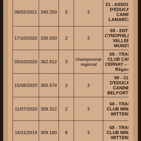
21 - ASSOCIATI
D'EDUCATION
06/02/2021
340.250
5
3
CANINE
LAMARCHOIS
68 - ENTENTE
CYNOPHILE DE 
17/10/2020
330.550
2
3
VALLEE DE
MUNSTER
68 - TRAINING
championnat
CLUB CANIN D
03/10/2020
362.812
3
regional
CERNAY – Cham
Régional
90 - CLUB
D'EDUCATION
15/08/2020
365.574
2
3
CANINE DE
BELFORT-NOR
68 - TRAINING
11/07/2020
358.312
2
3
CLUB MINIER D
WITTENHEIM
68 - TRAINING
16/11/2019
309.100
8
3
CLUB MINIER D
WITTENHEIM