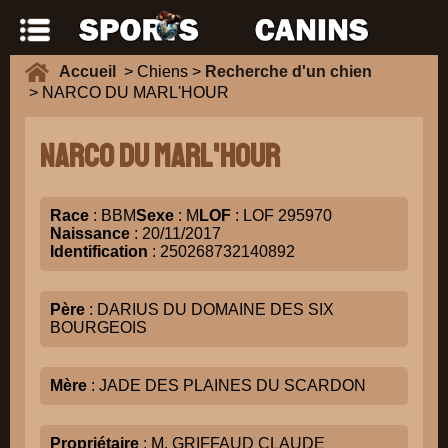
Accueil
> Chiens >
Recherche d'un chien
> NARCO DU MARL'HOUR
NARCO DU MARL'HOUR
Race
: BBM
Sexe
: M
LOF
: LOF 295970
Naissance
: 20/11/2017
Identification
: 250268732140892
Père
: DARIUS DU DOMAINE DES SIX
BOURGEOIS
Mère
: JADE DES PLAINES DU SCARDON
Propriétaire
: M. GRIFFAUD CLAUDE