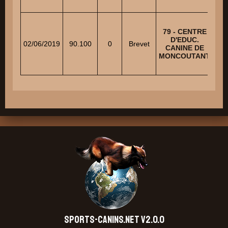
79 - CENTRE
D'EDUC.
02/06/2019
90.100
0
Brevet
RI
CANINE DE
MONCOUTANT
SPORTS-CANINS.NET V2.0.0