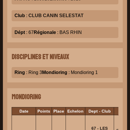
Club
:
CLUB CANIN SELESTAT
Dépt
: 67
Régionale
: BAS RHIN
Disciplines et niveaux
Ring
: Ring 3
Mondioring
: Mondioring 1
Mondioring
Date
Points
Place
Echelon
Dept - Club
Juge
67 - LES