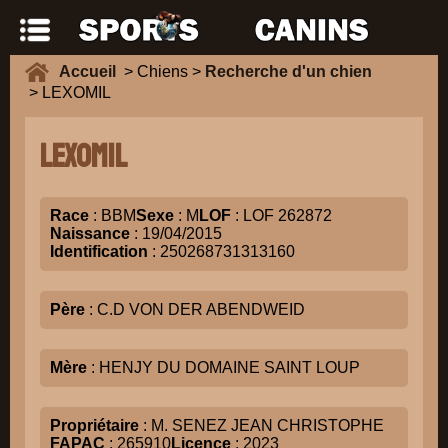
Accueil
> Chiens >
Recherche d'un chien
> LEXOMIL
LEXOMIL
Race
: BBM
Sexe
: M
LOF
: LOF 262872
Naissance
: 19/04/2015
Identification
: 250268731313160
Père
: C.D VON DER ABENDWEID
Mère
: HENJY DU DOMAINE SAINT LOUP
Propriétaire
: M. SENEZ JEAN CHRISTOPHE
FAPAC
: 265910
Licence
: 2023