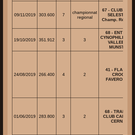
67 - CLUB CANI
championnat
09/11/2019
303.600
7
SELESTAT -
regional
Champ. Régiona
68 - ENTENTE
CYNOPHILE DE 
19/10/2019
351.912
3
3
VALLEE DE
MUNSTER
41 - FLAIR ET
24/08/2019
266.400
4
2
CROCS
FAVEROLLES
68 - TRAINING
01/06/2019
283.800
3
2
CLUB CANIN D
CERNAY