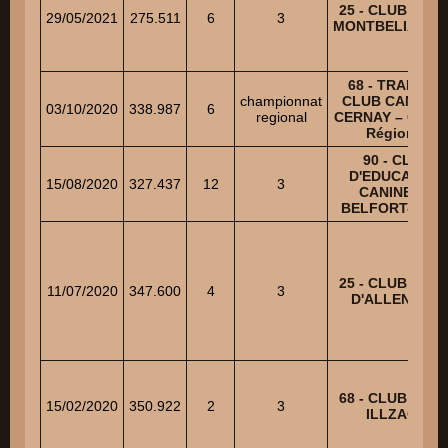
25 - CLUB CANI
29/05/2021
275.511
6
3
MONTBELIARDA
68 - TRAINING
championnat
CLUB CANIN D
03/10/2020
338.987
6
regional
CERNAY – Cham
Régional
90 - CLUB
D'EDUCATION
15/08/2020
327.437
12
3
CANINE DE
BELFORT-NOR
25 - CLUB CANI
11/07/2020
347.600
4
3
D'ALLENJOIE
68 - CLUB CANI
15/02/2020
350.922
2
3
ILLZACH