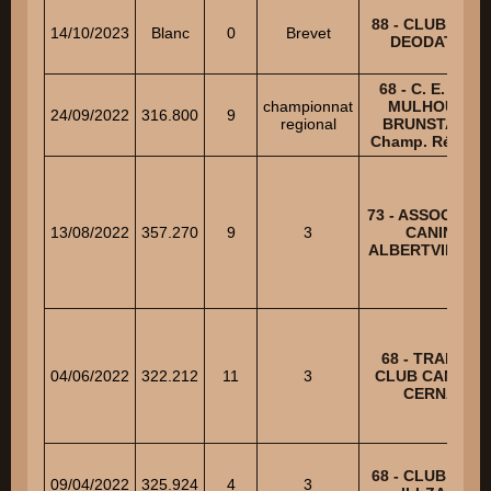
88 - CLUB CANI
14/10/2023
Blanc
0
Brevet
DEODATIEN
68 - C. E. C. DE
championnat
MULHOUSE-
24/09/2022
316.800
9
regional
BRUNSTATT –
Champ. Régiona
73 - ASSOCIATI
13/08/2022
357.270
9
3
CANINE
ALBERTVILLOI
68 - TRAINING
04/06/2022
322.212
11
3
CLUB CANIN D
CERNAY
68 - CLUB CANI
09/04/2022
325.924
4
3