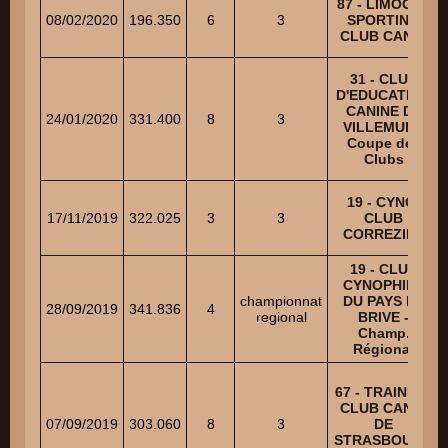
87 - LIMOGES
08/02/2020
196.350
6
3
SPORTING
CLUB CANIN
31 - CLUB
D'EDUCATION
CANINE DE
24/01/2020
331.400
8
3
VILLEMUR -
Coupe des
Clubs
19 - CYNO-
17/11/2019
322.025
3
3
CLUB
CORREZIEN
19 - CLUB
CYNOPHILE
championnat
DU PAYS DE
28/09/2019
341.836
4
regional
BRIVE -
Champ.
Régional
67 - TRAINING
CLUB CANIN
07/09/2019
303.060
8
3
DE
STRASBOURG