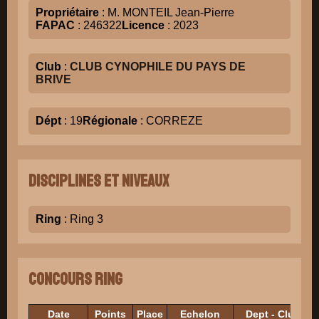
Propriétaire
: M. MONTEIL Jean-Pierre
FAPAC
: 246322
Licence
: 2023
Club
:
CLUB CYNOPHILE DU PAYS DE
BRIVE
Dépt
: 19
Régionale
: CORREZE
Disciplines et niveaux
Ring
: Ring 3
Concours Ring
Date
Points
Place
Echelon
Dept - Club