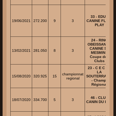
33 - EDUC
19/06/2021
272.200
9
3
CANINE FLAIR
PLAY
24 - RING
OBEISSANCE
CANINE ST
13/02/2021
281.050
8
3
MESMIN -
Coupe des
Clubs
23 - C E C DE
LA
championnat
15/08/2020
320.925
15
SOUTERRAINE
regional
- Champ.
Régional
46 - CLUB
18/07/2020
334.700
5
3
CANIN DU LOT