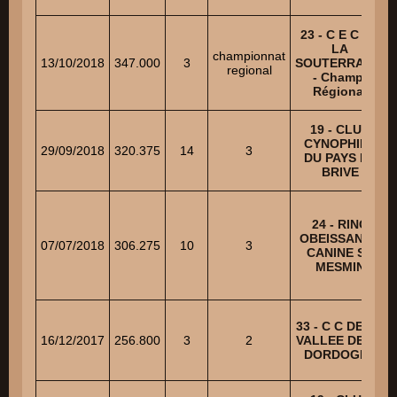
23 - C E C DE
LA
championnat
13/10/2018
347.000
3
SOUTERRAINE
regional
- Champ.
Régional
19 - CLUB
CYNOPHILE
29/09/2018
320.375
14
3
DU PAYS DE
BRIVE
24 - RING
OBEISSANCE
07/07/2018
306.275
10
3
CANINE ST
MESMIN
33 - C C DE LA
16/12/2017
256.800
3
2
VALLEE DE LA
DORDOGNE