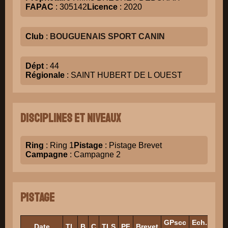
FAPAC
: 305142
Licence
: 2020
Club
:
BOUGUENAIS SPORT CANIN
Dépt
: 44
Régionale
: SAINT HUBERT DE L OUEST
Disciplines et niveaux
Ring
: Ring 1
Pistage
: Pistage Brevet
Campagne
: Campagne 2
Pistage
GPscc
Ech.1
Ec
Date
TL
B
C
TLS
PF
Brevet