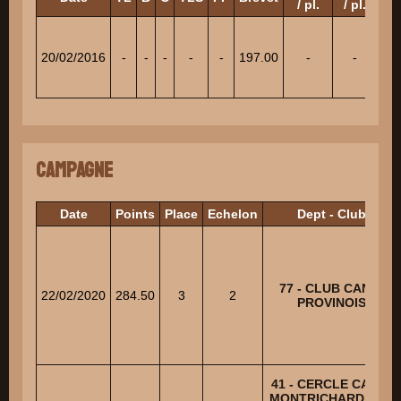
/ pl.
/ pl.
/ p
20/02/2016
-
-
-
-
-
197.00
-
-
-
Campagne
Date
Points
Place
Echelon
Dept - Club
77 - CLUB CANIN
22/02/2020
284.50
3
2
PROVINOIS
41 - CERCLE CANIN
MONTRICHARDAIS -