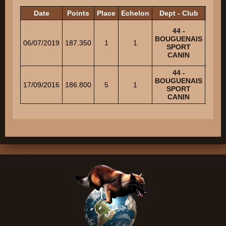
Date
Points
Place
Echelon
Dept - Club
Ju
44 -
BOUGUENAIS
TISS
06/07/2019
187.350
1
1
SPORT
Ca
CANIN
44 -
BOUGUENAIS
AU
17/09/2016
186.800
5
1
SPORT
Fré
CANIN