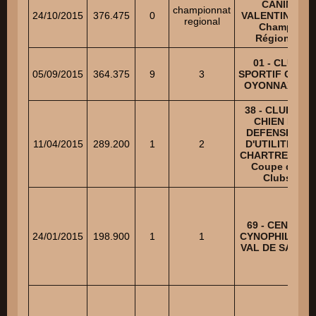
CANIN
championnat
24/10/2015
376.475
0
VALENTINOIS -
regional
Champ.
Régional
01 - CLUB
05/09/2015
364.375
9
3
SPORTIF CANIN
OYONNAXIEN
38 - CLUB DU
CHIEN DE
DEFENSE ET
11/04/2015
289.200
1
2
D'UTILITE DE
CHARTREUSE -
Coupe des
Clubs
69 - CENTRE
24/01/2015
198.900
1
1
CYNOPHILE DU
VAL DE SAONE