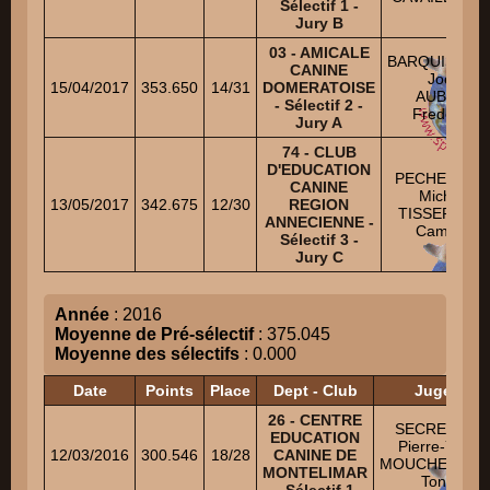
Sélectif 1 -
Jury B
03 - AMICALE
BARQUISSEA
CANINE
Joel
15/04/2017
353.650
14/31
DOMERATOISE
AUBRY
- Sélectif 2 -
Frederic
Jury A
74 - CLUB
D'EDUCATION
PECHEREAU
CANINE
Michel
13/05/2017
342.675
12/30
REGION
TISSERAND
ANNECIENNE -
Camille
Sélectif 3 -
Jury C
Année
: 2016
Moyenne de Pré-sélectif
: 375.045
Moyenne des sélectifs
: 0.000
Date
Points
Place
Dept - Club
Juges
26 - CENTRE
SECRETAIN
EDUCATION
Pierre-Yves
12/03/2016
300.546
18/28
CANINE DE
MOUCHEGHIA
MONTELIMAR
Tony