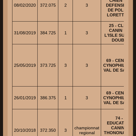
CHIEN DE
08/02/2020
372.075
2
3
DEFENSE ET
DE POLICE
LORETTOIS
25 - CLUB
CANIN DE
31/08/2019
384.725
1
3
L'ISLE SUR LE
DOUBS
69 - CENTRE
25/05/2019
373.725
3
3
CYNOPHILE DU
VAL DE SAONE
69 - CENTRE
26/01/2019
386.375
1
3
CYNOPHILE DU
VAL DE SAONE
74 -
EDUCATION
championnat
CANINE
20/10/2018
372.350
3
regional
THONONAISE -