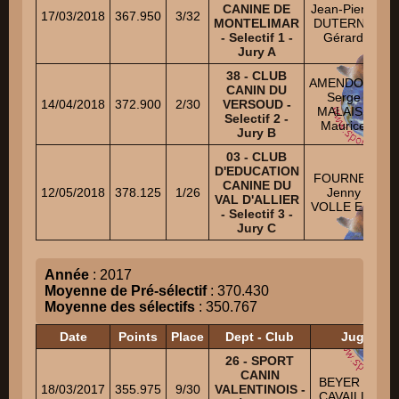
CANINE DE
Jean-Pierre
17/03/2018
367.950
3/32
MONTELIMAR
DUTERNE
- Selectif 1 -
Gérard
J
Jury A
38 - CLUB
AMENDOLA
CANIN DU
M
Serge
14/04/2018
372.900
2/30
VERSOUD -
MALAISE
Selectif 2 -
V
Maurice
Jury B
03 - CLUB
D'EDUCATION
FOURNEL
CANINE DU
12/05/2018
378.125
1/26
Jenny
VAL D'ALLIER
VOLLE Eric
- Selectif 3 -
Jury C
Année
: 2017
Moyenne de Pré-sélectif
: 370.430
Moyenne des sélectifs
: 350.767
Date
Points
Place
Dept - Club
Juges
26 - SPORT
CANIN
BEYER Miche
18/03/2017
355.975
9/30
VALENTINOIS -
CAVAILLE Eri