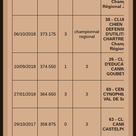
Champ.
Régional Junior
38 - CLUB DU
CHIEN DE
DEFENSE ET
championnat
06/10/2018
373.175
3
D'UTILITE DE
regional
CHARTREUSE -
Champ.
Régional
26 - CLUB
D'EDUCATION
10/09/2018
374.550
1
3
CANINE
GOUBETOIS
69 - CENTRE
27/01/2018
364.650
3
3
CYNOPHILE DU
VAL DE SAONE
63 - CLUB
29/10/2017
358.875
0
3
CANIN
CASTELPONTIN