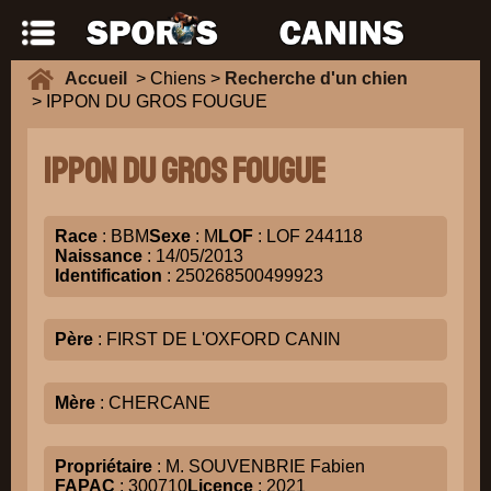
Accueil
> Chiens >
Recherche d'un chien
> IPPON DU GROS FOUGUE
IPPON DU GROS FOUGUE
Race
: BBM
Sexe
: M
LOF
: LOF 244118
Naissance
: 14/05/2013
Identification
: 250268500499923
Père
: FIRST DE L'OXFORD CANIN
Mère
: CHERCANE
Propriétaire
: M. SOUVENBRIE Fabien
FAPAC
: 300710
Licence
: 2021