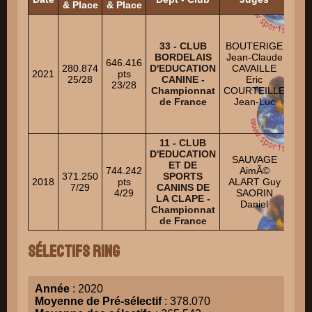
& Place
& Place
BEH
ROM
33 - CLUB
BOUTERIGE
BORDELAIS
Jean-Claude
HE
646.416
280.874
D'EDUCATION
CAVAILLE
L
2021
pts
25/28
CANINE -
Eric
AN
23/28
Championnat
COURTEILLE
de France
Jean-Luc
S
F
11 - CLUB
D'EDUCATION
SAUVAGE
ET DE
744.242
AimÃ©
371.250
SPORTS
2018
pts
ALART Guy
7/29
CANINS DE
4/29
SAORIN
LA CLAPE -
Daniel
Championnat
de France
Sélectifs Ring
Année
: 2020
Moyenne de Pré-sélectif
: 378.070