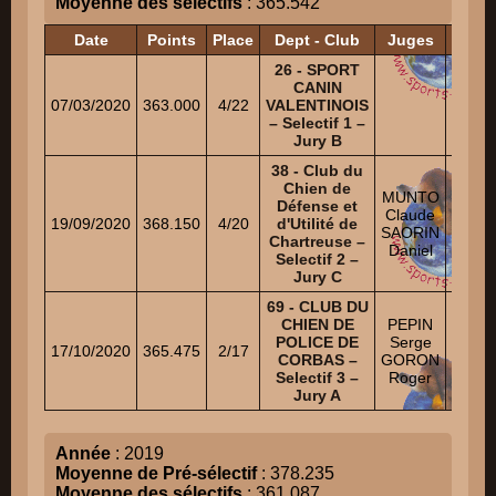
Moyenne des sélectifs
: 365.542
Date
Points
Place
Dept - Club
Juges
26 - SPORT
CANIN
07/03/2020
363.000
4/22
VALENTINOIS
– Selectif 1 –
Jury B
38 - Club du
Chien de
TAR
MUNTO
Défense et
SOF
Claude
19/09/2020
368.150
4/20
d'Utilité de
Ni
SAORIN
Chartreuse –
MIL
Daniel
Selectif 2 –
DAVID
Jury C
69 - CLUB DU
BEHA
CHIEN DE
PEPIN
ROMA
POLICE DE
Serge
17/10/2020
365.475
2/17
CORBAS –
GORON
FA
Selectif 3 –
Roger
AMAE
Jury A
Année
: 2019
Moyenne de Pré-sélectif
: 378.235
Moyenne des sélectifs
: 361.087