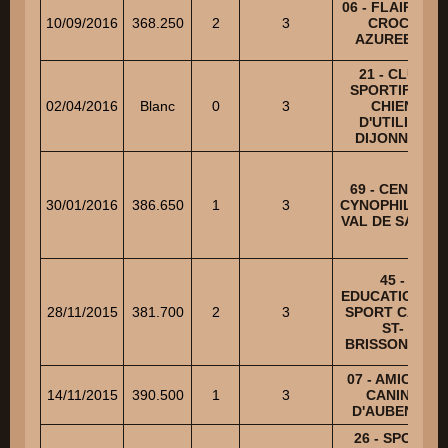
06 - FLAIRS ET
10/09/2016
368.250
2
3
CROCS
AZUREENS
21 - CLUB
SPORTIF DU
02/04/2016
Blanc
0
3
CHIEN
D'UTILITE
DIJONNAIS
69 - CENTRE
30/01/2016
386.650
1
3
CYNOPHILE DU
VAL DE SAONE
45 -
EDUCATION ET
28/11/2015
381.700
2
3
SPORT CANIN
ST-
BRISSONNAIS
07 - AMICALE
14/11/2015
390.500
1
3
CANINE
D'AUBENAS
26 - SPORT