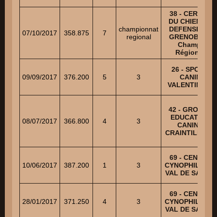
38 - CERCLE
DU CHIEN DE
championnat
DEFENSE DE
07/10/2017
358.875
7
regional
GRENOBLE -
Champ.
Régional
26 - SPORT
09/09/2017
376.200
5
3
CANIN
VALENTINOIS
42 - GROUPE
EDUCATION
08/07/2017
366.800
4
3
CANINE
CRAINTILLEUX
69 - CENTRE
10/06/2017
387.200
1
3
CYNOPHILE DU
VAL DE SAONE
69 - CENTRE
28/01/2017
371.250
4
3
CYNOPHILE DU
VAL DE SAONE