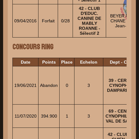
- Sélectif 1
42 - CLUB
D'EDUC.
BEYER Michel
CANINE DE
09/04/2016
Forfait
0/28
CHANE KANE
MABLY
Jean-Luc
ROANNE -
Sélectif 2
Concours Ring
Date
Points
Place
Echelon
Dept - Club
39 - CERCLE
19/06/2021
Abandon
0
3
CYNOPHILE
DAMPARISIEN
69 - CENTRE
11/07/2020
394.900
1
3
CYNOPHILE DU
VAL DE SAONE
42 - CLUB DU