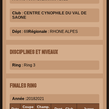
Club
:
CENTRE CYNOPHILE DU VAL DE
SAONE
Dépt
: 69
Régionale
: RHONE ALPES
Disciplines et niveaux
Ring
: Ring 3
Finales Ring
Année :
2018
2021
Coupe
Champ.
Date
Dept - Club
Juges