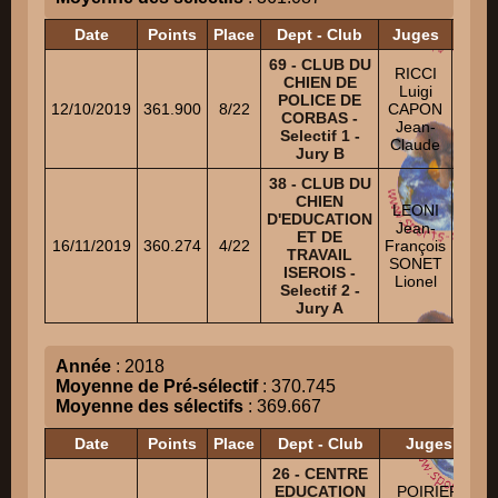
Date
Points
Place
Dept - Club
Juges
H
69 - CLUB DU
TOS
RICCI
CHIEN DE
SAM
Luigi
POLICE DE
Niv
12/10/2019
361.900
8/22
CAPON
CORBAS -
HI
Jean-
Selectif 1 -
MAT
Claude
Jury B
Niv
38 - CLUB DU
CHIEN
BOU
LEONI
D'EDUCATION
DANY
Jean-
ET DE
16/11/2019
360.274
4/22
François
TRAVAIL
CAS
SONET
ISEROIS -
AURE
Lionel
Selectif 2 -
Niv
Jury A
Année
: 2018
Moyenne de Pré-sélectif
: 370.745
Moyenne des sélectifs
: 369.667
Date
Points
Place
Dept - Club
Juges
26 - CENTRE
EDUCATION
POIRIER
H