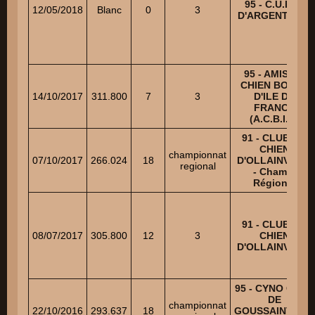
95 - C.U.E.C.
12/05/2018
Blanc
0
3
D'ARGENTEUIL
95 - AMIS DU
CHIEN BOXER
14/10/2017
311.800
7
3
D'ILE DE
FRANCE
(A.C.B.I.F.)
91 - CLUB DU
CHIEN
championnat
07/10/2017
266.024
18
D'OLLAINVILLE
regional
- Champ.
Régional
91 - CLUB DU
08/07/2017
305.800
12
3
CHIEN
D'OLLAINVILLE
95 - CYNO CLUB
DE
championnat
22/10/2016
293.637
18
GOUSSAINVILLE