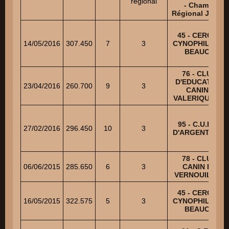
regional
- Champ.
Régional Junior
45 - CERCLE
14/05/2016
307.450
7
3
CYNOPHILE DE
BEAUCE
76 - CLUB
D'EDUCATION
23/04/2016
260.700
9
3
CANINE
VALERIQUAISE
95 - C.U.E.C.
27/02/2016
296.450
10
3
D'ARGENTEUIL
78 - CLUB
06/06/2015
285.650
6
3
CANIN DE
VERNOUILLET
45 - CERCLE
16/05/2015
322.575
5
3
CYNOPHILE DE
BEAUCE