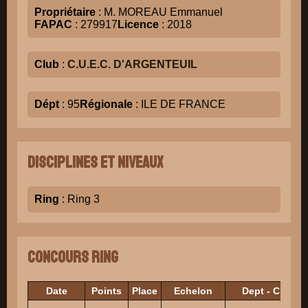
Propriétaire
: M. MOREAU Emmanuel
FAPAC
: 279917
Licence
: 2018
Club
:
C.U.E.C. D'ARGENTEUIL
Dépt
: 95
Régionale
: ILE DE FRANCE
Disciplines et niveaux
Ring
: Ring 3
Concours Ring
Date
Points
Place
Echelon
Dept - Club