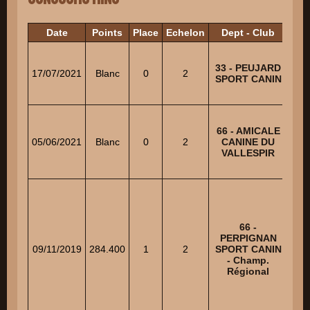
Date
Points
Place
Echelon
Dept - Club
33 - PEUJARD
17/07/2021
Blanc
0
2
EL
SPORT CANIN
66 - AMICALE
05/06/2021
Blanc
0
2
CANINE DU
D
VALLESPIR
66 -
PERPIGNAN
MU
09/11/2019
284.400
1
2
SPORT CANIN
MU
- Champ.
Régional