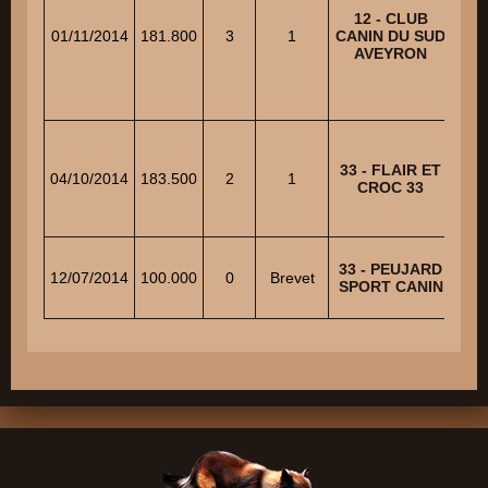
T
12 - CLUB
01/11/2014
181.800
3
1
CANIN DU SUD
AVEYRON
33 - FLAIR ET
P
04/10/2014
183.500
2
1
CROC 33
33 - PEUJARD
12/07/2014
100.000
0
Brevet
EL
SPORT CANIN