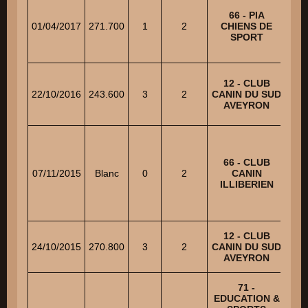
66 - PIA
01/04/2017
271.700
1
2
CHIENS DE
SPORT
12 - CLUB
22/10/2016
243.600
3
2
CANIN DU SUD
EL
AVEYRON
66 - CLUB
EL
07/11/2015
Blanc
0
2
CANIN
ILLIBERIEN
12 - CLUB
24/10/2015
270.800
3
2
CANIN DU SUD
J
AVEYRON
71 -
EDUCATION &