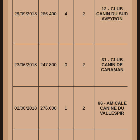
12 - CLUB
EL
29/09/2018
266.400
4
2
CANIN DU SUD
TO
AVEYRON
31 - CLUB
23/06/2018
247.800
0
2
CANIN DE
TO
CARAMAN
66 - AMICALE
T
02/06/2018
276.600
1
2
CANINE DU
VALLESPIR
TO