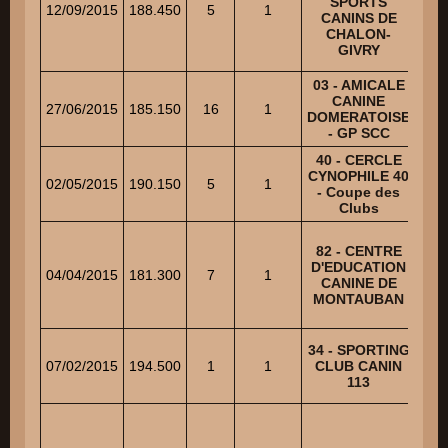
SPORTS
12/09/2015
188.450
5
1
SA
CANINS DE
CHALON-
GIVRY
03 - AMICALE
CANINE
POI
27/06/2015
185.150
16
1
DOMERATOISE
- GP SCC
40 - CERCLE
CYNOPHILE 40
P
02/05/2015
190.150
5
1
- Coupe des
Clubs
82 - CENTRE
D'EDUCATION
DEL
04/04/2015
181.300
7
1
CANINE DE
MONTAUBAN
34 - SPORTING
07/02/2015
194.500
1
1
CLUB CANIN
MU
113