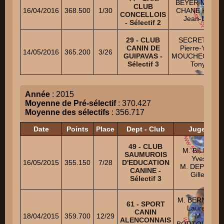
BEYER Michel
CLUB
16/04/2016
368.500
1/30
CHANE KANE
CONCELLOIS
Jean-Luc
- Sélectif 2
29 - CLUB
SECRETAIN
CANIN DE
Pierre-Yves
14/05/2016
365.200
3/26
GUIPAVAS -
MOUCHEGHIA
Sélectif 3
Tony
Année
: 2015
Moyenne de Pré-sélectif
: 370.427
Moyenne des sélectifs
: 356.717
Date
Points
Place
Dept - Club
Juges
49 - CLUB
M. BILLAT
SAUMUROIS
Yves
16/05/2015
355.150
7/28
D'EDUCATION
M. DEPREZ
CANINE -
Gilles
Sélectif 3
M. BERNARD
61 - SPORT
Laurent
CANIN
18/04/2015
359.700
12/29
M.
ALENCONNAIS