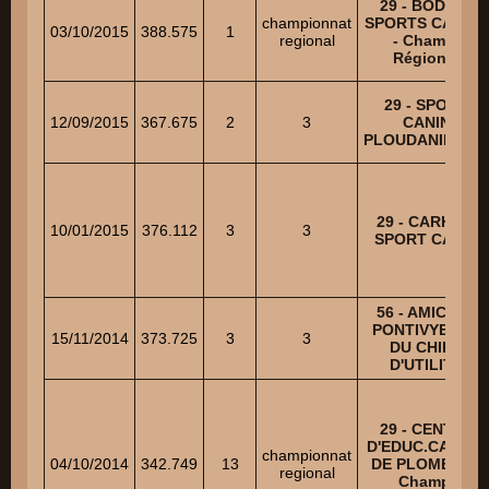
29 - BODILIS
championnat
SPORTS CANINS
03/10/2015
388.575
1
regional
- Champ.
Régional
29 - SPORT
12/09/2015
367.675
2
3
CANIN
PLOUDANIELOIS
29 - CARHAIX
10/01/2015
376.112
3
3
SPORT CANIN
56 - AMICALE
PONTIVYENNE
15/11/2014
373.725
3
3
DU CHIEN
D'UTILITE
29 - CENTRE
D'EDUC.CANINE
championnat
04/10/2014
342.749
13
DE PLOMEUR -
regional
Champ.