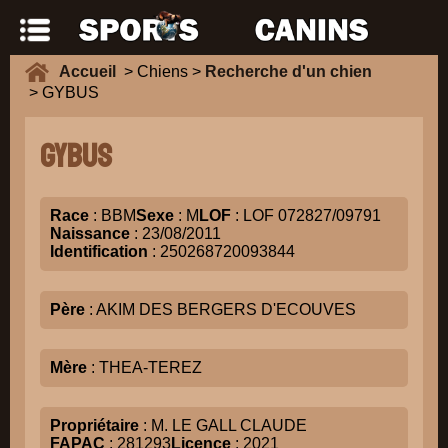
Accueil
> Chiens >
Recherche d'un chien
> GYBUS
GYBUS
Race
: BBM
Sexe
: M
LOF
: LOF 072827/09791
Naissance
: 23/08/2011
Identification
: 250268720093844
Père
: AKIM DES BERGERS D'ECOUVES
Mère
: THEA-TEREZ
Propriétaire
: M. LE GALL CLAUDE
FAPAC
: 281293
Licence
: 2021