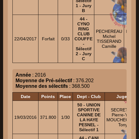
Sélectif
1 - Jury
B
44 -
CYNO
RING
PECHEREAU
BEHA
CLUB
Michel
Ro
22/04/2017
Forfait
0/33
COUFFE
TISSERAND
LEC
-
Camille
Rom
Sélectif
2 - Jury
C
Année
: 2016
Moyenne de Pré-sélectif
: 376.202
Moyenne des sélectifs
: 368.500
Date
Points
Place
Dept - Club
Juges
50 - UNION
SPORTIVE
SECRETAIN
CANINE DE
Pierre-Yves
19/03/2016
371.800
1/30
LA HAYE
MOUCHEGHIA
PESNEL -
Tony
Sélectif 1
44 - CANI