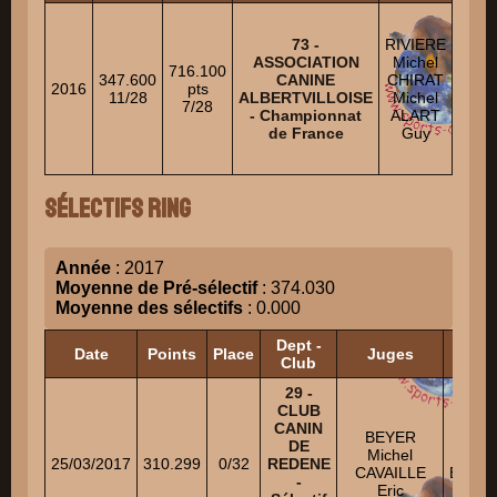
AU
Guil
73 -
RIVIERE
Niv
ASSOCIATION
Michel
716.100
KOR
347.600
CANINE
CHIRAT
2016
pts
Tho
11/28
ALBERTVILLOISE
Michel
7/28
Niv
- Championnat
ALART
PI
de France
Guy
Joh
Niv
Sélectifs Ring
Année
: 2017
Moyenne de Pré-sélectif
: 374.030
Moyenne des sélectifs
: 0.000
Dept -
Date
Points
Place
Juges
H
Club
29 -
CLUB
CANIN
BEYER
MAL
DE
Michel
Rom
25/03/2017
310.299
0/32
REDENE
CAVAILLE
BAUS
-
Eric
Adr