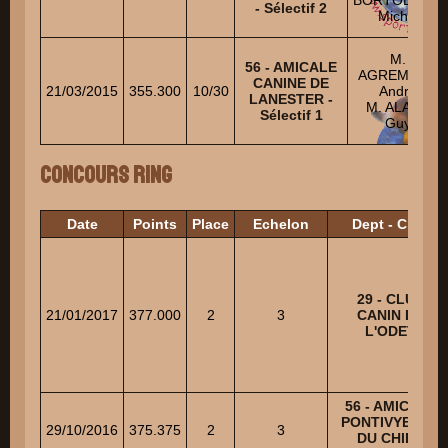
BORTOLUZZI
- Sélectif 2
Michel
M.
56 - AMICALE
AGREMONT
CANINE DE
21/03/2015
355.300
10/30
André
LANESTER -
M. ALART
Sélectif 1
Guy
Concours Ring
Date
Points
Place
Echelon
Dept - Club
29 - CLUB
21/01/2017
377.000
2
3
CANIN DE
L'ODET
56 - AMICALE
PONTIVYENNE
29/10/2016
375.375
2
3
DU CHIEN