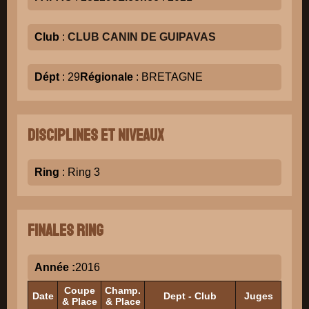
Club
:
CLUB CANIN DE GUIPAVAS
Dépt
: 29
Régionale
: BRETAGNE
Disciplines et niveaux
Ring
: Ring 3
Finales Ring
Année :
2016
Coupe
Champ.
Date
Dept - Club
Juges
H
& Place
& Place