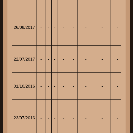
26/08/2017
-
-
-
-
-
-
-
-
91
22/07/2017
-
-
-
-
-
-
-
-
87
01/10/2016
-
-
-
-
-
-
-
-
60
23/07/2016
-
-
-
-
-
-
-
-
70