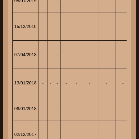
05/01/2019
-
-
-
-
-
-
-
-
177
15/12/2018
-
-
-
-
-
-
-
-
149
07/04/2018
-
-
-
-
-
-
-
-
94
13/01/2018
-
-
-
-
-
-
-
-
182
06/01/2018
-
-
-
-
-
-
-
-
183
02/12/2017
-
-
-
-
-
-
-
-
166