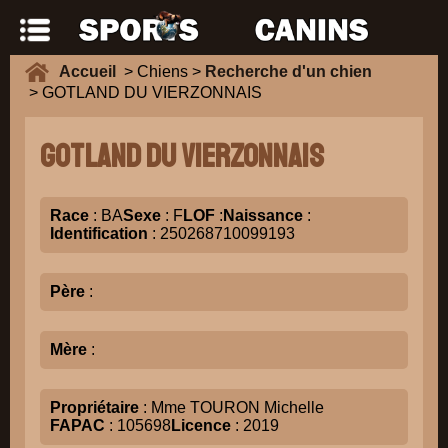
Accueil
> Chiens >
Recherche d'un chien
> GOTLAND DU VIERZONNAIS
GOTLAND DU VIERZONNAIS
Race
: BA
Sexe
: F
LOF
:
Naissance
:
Identification
: 250268710099193
Père
:
Mère
:
Propriétaire
: Mme TOURON Michelle
FAPAC
: 105698
Licence
: 2019