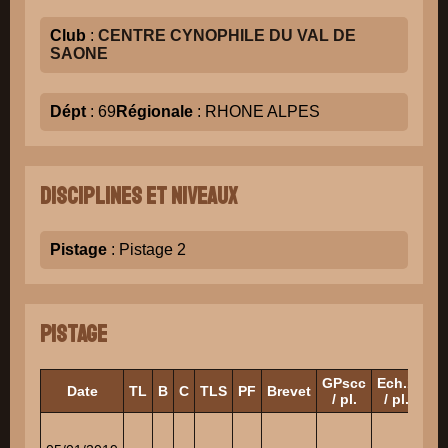
Club
:
CENTRE CYNOPHILE DU VAL DE
SAONE
Dépt
: 69
Régionale
: RHONE ALPES
Disciplines et niveaux
Pistage
: Pistage 2
Pistage
GPscc
Ech.1
Ec
Date
TL
B
C
TLS
PF
Brevet
/ pl.
/ pl.
/ 