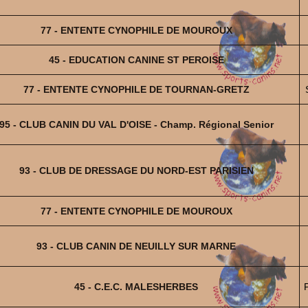
77 - ENTENTE CYNOPHILE DE MOUROUX
45 - EDUCATION CANINE ST PEROISE
77 - ENTENTE CYNOPHILE DE TOURNAN-GRETZ
95 - CLUB CANIN DU VAL D'OISE - Champ. Régional Senior
93 - CLUB DE DRESSAGE DU NORD-EST PARISIEN
77 - ENTENTE CYNOPHILE DE MOUROUX
93 - CLUB CANIN DE NEUILLY SUR MARNE
45 - C.E.C. MALESHERBES