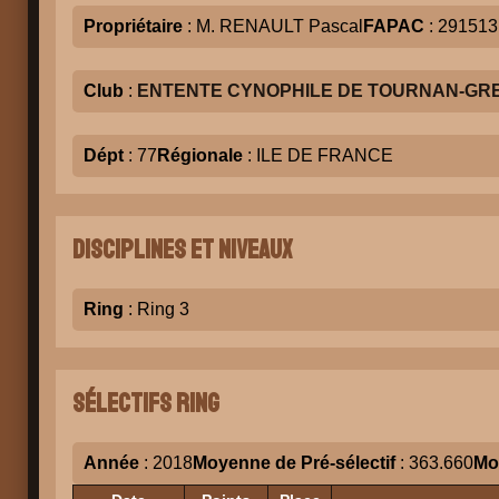
Propriétaire
: M. RENAULT Pascal
FAPAC
: 291513
Club
:
ENTENTE CYNOPHILE DE TOURNAN-GR
Dépt
: 77
Régionale
: ILE DE FRANCE
Disciplines et niveaux
Ring
: Ring 3
Sélectifs Ring
Année
: 2018
Moyenne de Pré-sélectif
: 363.660
Mo