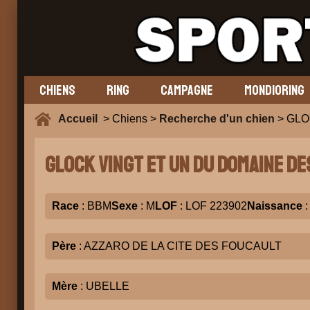
CHIENS
RING
CAMPAGNE
MONDIORING
Accueil
> Chiens >
Recherche d'un chien
> GLO
GLOCK VINGT ET UN DU DOMAINE DE
Race
: BBM
Sexe
: M
LOF
: LOF 223902
Naissance
:
Père
: AZZARO DE LA CITE DES FOUCAULT
Mère
: UBELLE