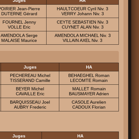
Juges
HA
POIRIER Jean-Pierre
HAULTCOEUR Cyril Niv. 3
DUTERNE Gérard
VERRY Johann Niv. 3
FOURNEL Jenny
CEYTE SEBASTIEN Niv. 3
VOLLE Eric
CUYNET ALAN Niv. 3
AMENDOLA Serge
AMENDOLA MICHAEL Niv. 3
MALAISE Maurice
VILLAIN AXEL Niv. 3
Juges
HA
PECHEREAU Michel
BEHAEGHEL Roman
TISSERAND Camille
LECOMTE Romain
BEYER Michel
MALLET Romain
CAVAILLE Eric
BAUSMAYER Adrien
BARQUISSEAU Joel
CASOLE Aurelien
AUBRY Frederic
CADOUX Florian
Juges
HA