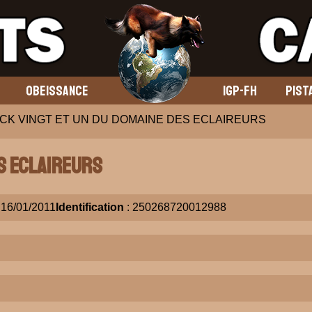
OBEISSANCE
IGP-FH
PIST
CK VINGT ET UN DU DOMAINE DES ECLAIREURS
S ECLAIREURS
 16/01/2011
Identification
: 250268720012988