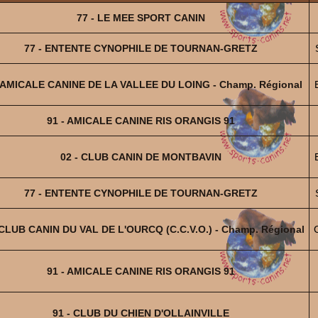
77 - LE MEE SPORT CANIN
77 - ENTENTE CYNOPHILE DE TOURNAN-GRETZ
- AMICALE CANINE DE LA VALLEE DU LOING - Champ. Régional
91 - AMICALE CANINE RIS ORANGIS 91
02 - CLUB CANIN DE MONTBAVIN
77 - ENTENTE CYNOPHILE DE TOURNAN-GRETZ
 CLUB CANIN DU VAL DE L'OURCQ (C.C.V.O.) - Champ. Régional
91 - AMICALE CANINE RIS ORANGIS 91
91 - CLUB DU CHIEN D'OLLAINVILLE