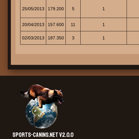
25/05/2013
179.200
5
1
20/04/2013
157.600
11
1
02/03/2013
187.350
3
1
SPORTS-CANINS.NET V2.0.0