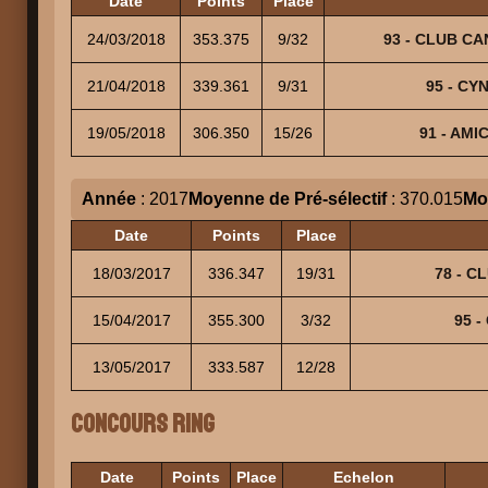
Date
Points
Place
24/03/2018
353.375
9/32
93 - CLUB CAN
21/04/2018
339.361
9/31
95 - CY
19/05/2018
306.350
15/26
91 - AMI
Année
: 2017
Moyenne de Pré-sélectif
: 370.015
Mo
Date
Points
Place
18/03/2017
336.347
19/31
78 - C
15/04/2017
355.300
3/32
95 -
13/05/2017
333.587
12/28
Concours Ring
Date
Points
Place
Echelon