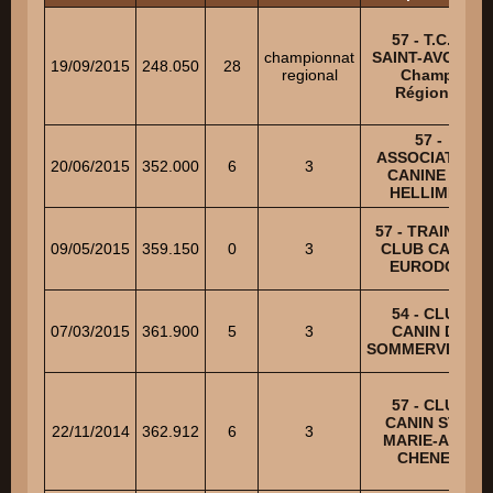
57 - T.C.C.
championnat
SAINT-AVOLD -
19/09/2015
248.050
28
regional
Champ.
Régional
57 -
ASSOCIATION
20/06/2015
352.000
6
3
CANINE DE
HELLIMER
57 - TRAINING
09/05/2015
359.150
0
3
CLUB CANIN
EURODOG
54 - CLUB
07/03/2015
361.900
5
3
CANIN DE
SOMMERVILLER
57 - CLUB
CANIN STE-
22/11/2014
362.912
6
3
MARIE-AUX-
CHENES