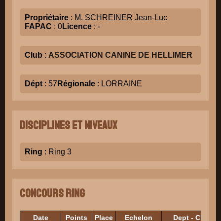
Propriétaire
: M. SCHREINER Jean-Luc
FAPAC
: 0
Licence
: -
Club
:
ASSOCIATION CANINE DE HELLIMER
Dépt
: 57
Régionale
: LORRAINE
Disciplines et niveaux
Ring
: Ring 3
Concours Ring
Date
Points
Place
Echelon
Dept - Club