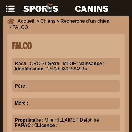
Accueil
> Chiens >
Recherche d'un chien
> FALCO
FALCO
Race
: CROISE
Sexe
: M
LOF
:
Naissance
:
Identification
: 250269801584995
Père
:
Mère
:
Propriétaire
: Mlle HILLAIRET Delphine
FAPAC
: 0
Licence
: -