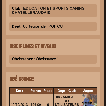
Club
:
EDUCATION ET SPORTS CANINS
CHATELLERAUDAIS
Dépt
: 86
Régionale
: POITOU
Disciplines et niveaux
Obeissance
: Obeissance 1
Obéissance
Date
Points
Place
Dept - Club
Juges
Eche
86 - AMICALE
DES
BUSSER
12/10/2013
196.00
9
UTILISATEURS
1