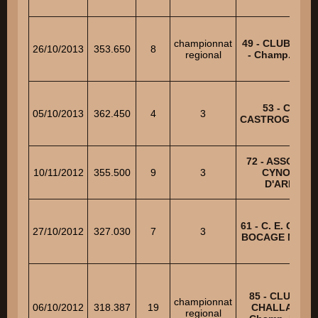
championnat
49 - CLUB CANI
26/10/2013
353.650
8
regional
- Champ. régi
53 - C. E. C.
05/10/2013
362.450
4
3
CASTROGONTE
72 - ASSOCIAT
10/11/2012
355.500
9
3
CYNOPHIL
D'ARNAGE
61 - C. E. CANI
27/10/2012
327.030
7
3
BOCAGE NOR
85 - CLUB CA
championnat
06/10/2012
318.387
19
CHALLANDAIS
regional