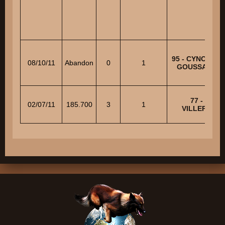
95 - CYNO CLU
08/10/11
Abandon
0
1
GOUSSAINVI
77 - USM
02/07/11
185.700
3
1
VILLEPARIS