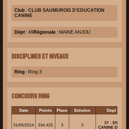
Club
:
CLUB SAUMUROIS D'EDUCATION
CANINE
Dépt
: 49
Régionale
: MAINE ANJOU
Disciplines et niveaux
Ring
: Ring 3
Concours Ring
Date
Points
Place
Echelon
Dept - Club
37 - ENTEN
31/05/2014
334.425
3
3
CANINE DE LU