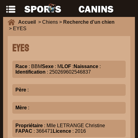
Accueil
> Chiens >
Recherche d'un chien
> EYES
EYES
Race
: BBM
Sexe
: M
LOF
:
Naissance
:
Identification
: 250269602546837
Père
:
Mère
:
Propriétaire
: Mlle LETRANGE Christine
FAPAC
: 366471
Licence
: 2016