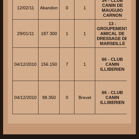
34 - CLUB
CANIN DE
12/02/11
Abandon
0
1
EL
MAUGUIO
CARNON
13 -
GROUPEMENT
K
29/01/11
187.300
1
1
AMICAL DE
DRESSAGE DE
MARSEILLE
66 - CLUB
04/12/2010
156.150
7
1
CANIN
SA
ILLIBERIEN
66 - CLUB
04/12/2010
98.350
0
Brevet
CANIN
SA
ILLIBERIEN