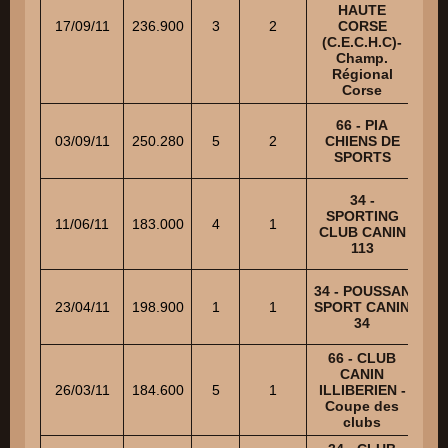
MO
HAUTE
17/09/11
236.900
3
2
CORSE
K
(C.E.C.H.C)-
Champ.
Régional
Corse
66 - PIA
03/09/11
250.280
5
2
CHIENS DE
SPORTS
34 -
SPORTING
11/06/11
183.000
4
1
GO
CLUB CANIN
113
34 - POUSSAN
23/04/11
198.900
1
1
SPORT CANIN
TO
34
66 - CLUB
CANIN
26/03/11
184.600
5
1
ILLIBERIEN -
Coupe des
clubs