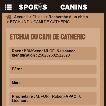
Accueil
> Chiens >
Recherche d'un chien
> ETCHUA DU CAMI DE CATHERIC
ETCHUA DU CAMI DE CATHERIC
Race
: BBM
Sexe
: M
LOF
:
Naissance
:
Identification
: 250269602512620
Père
:
Mère
:
Propriétaire
: M. FONT Robert
FAPAC
: 0
Licence
: -