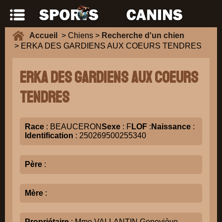
Accueil
> Chiens >
Recherche d'un chien
> ERKA DES GARDIENS AUX COEURS TENDRES
ERKA DES GARDIENS AUX COEURS
TENDRES
Race
: BEAUCERON
Sexe
: F
LOF
:
Naissance
:
Identification
: 250269500255340
Père
:
Mère
:
Propriétaire
: Mme VALLANTIN Geneviève