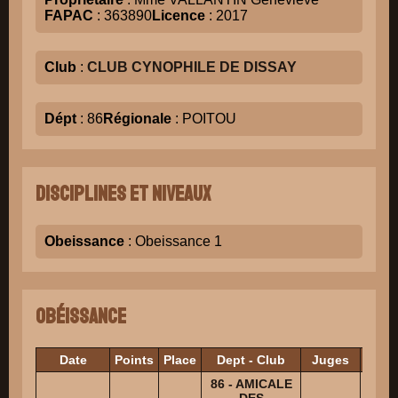
FAPAC
: 363890
Licence
: 2017
Club
:
CLUB CYNOPHILE DE DISSAY
Dépt
: 86
Régionale
: POITOU
Disciplines et niveaux
Obeissance
: Obeissance 1
Obéissance
Date
Points
Place
Dept - Club
Juges
Eche
86 - AMICALE
DES