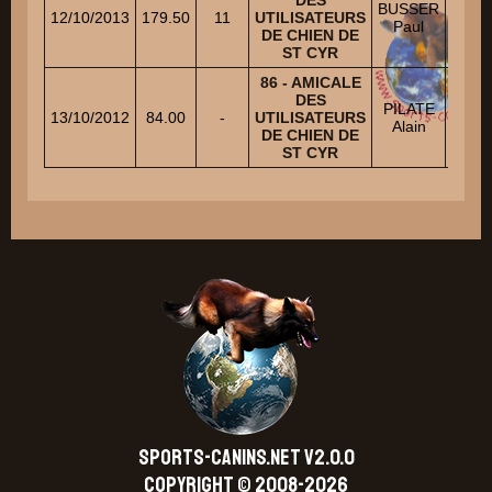
BUSSER
12/10/2013
179.50
11
UTILISATEURS
1
Paul
DE CHIEN DE
ST CYR
86 - AMICALE
DES
PILATE
13/10/2012
84.00
-
UTILISATEURS
Brev
Alain
DE CHIEN DE
ST CYR
SPORTS-CANINS.NET V2.0.0
Copyright © 2008-2026