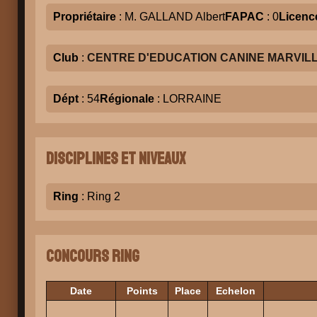
Propriétaire
: M. GALLAND Albert
FAPAC
: 0
Licenc
Club
:
CENTRE D'EDUCATION CANINE MARVILL
Dépt
: 54
Régionale
: LORRAINE
Disciplines et niveaux
Ring
: Ring 2
Concours Ring
Date
Points
Place
Echelon