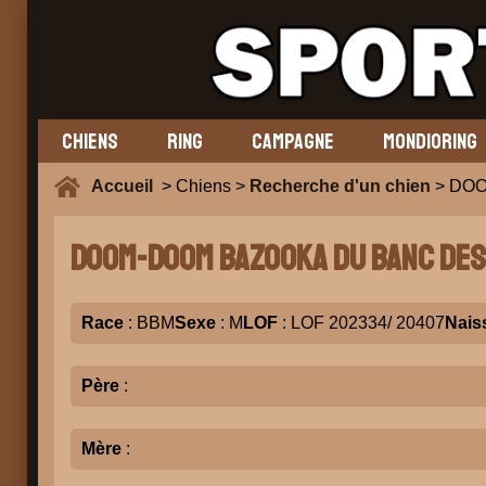
CHIENS
RING
CAMPAGNE
MONDIORING
Accueil
> Chiens >
Recherche d'un chien
> DO
DOOM-DOOM BAZOOKA DU BANC DES
Race
: BBM
Sexe
: M
LOF
: LOF 202334/ 20407
Nais
Père
:
Mère
: