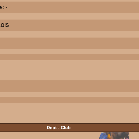
e
: -
OIS
Dept - Club