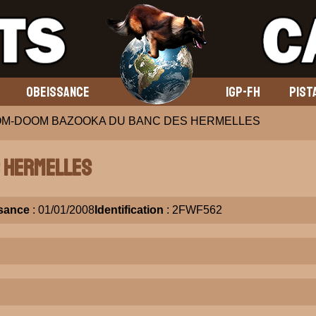
OBEISSANCE
IGP-FH
PIST
OM-DOOM BAZOOKA DU BANC DES HERMELLES
 HERMELLES
sance
: 01/01/2008
Identification
: 2FWF562