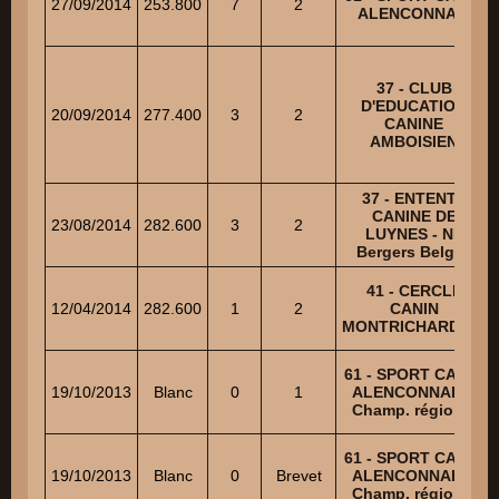
27/09/2014
253.800
7
2
ALENCONNAIS
37 - CLUB
D'EDUCATION
20/09/2014
277.400
3
2
CANINE
AMBOISIEN
37 - ENTENTE
CANINE DE
23/08/2014
282.600
3
2
LUYNES - NE
Bergers Belges
41 - CERCLE
12/04/2014
282.600
1
2
CANIN
MONTRICHARDAIS
61 - SPORT CANIN
19/10/2013
Blanc
0
1
ALENCONNAIS -
Champ. régional
61 - SPORT CANIN
19/10/2013
Blanc
0
Brevet
ALENCONNAIS -
Champ. régional