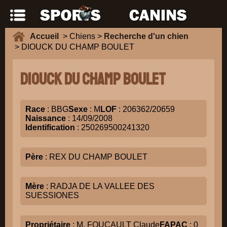
Accueil
> Chiens >
Recherche d'un chien
> DIOUCK DU CHAMP BOULET
DIOUCK DU CHAMP BOULET
Race
: BBG
Sexe
: M
LOF
: 206362/20659
Naissance
: 14/09/2008
Identification
: 250269500241320
Père
: REX DU CHAMP BOULET
Mère
: RADJA DE LA VALLEE DES
SUESSIONES
Propriétaire
: M. FOUCAULT Claude
FAPAC
: 0