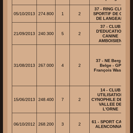
37 - RING CLUB
05/10/2013
274.800
1
2
SPORTIF DE C.U.
DE LANGEAIS
37 - CLUB
D'EDUCATION
21/09/2013
240.300
5
2
CANINE
AMBOISIEN
37 - NE Berger
31/08/2013
267.000
4
2
Belge - GP
François Wasels
14 - CLUB
UTILISATION
15/06/2013
248.400
7
2
CYNOPHILE DE LA
VALLEE DE
L'ORNE
61 - SPORT CANIN
06/10/2012
268.200
3
2
ALENCONNAIS