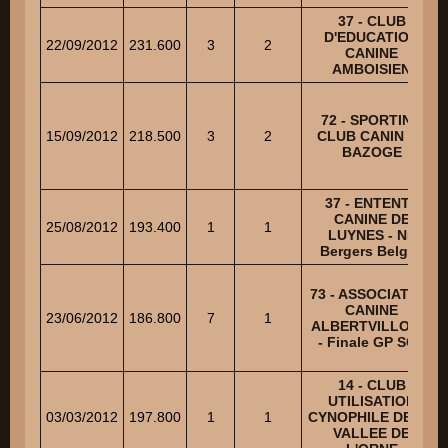
37 - CLUB
D'EDUCATION
22/09/2012
231.600
3
2
CANINE
AMBOISIEN
72 - SPORTING
15/09/2012
218.500
3
2
CLUB CANIN LA
BAZOGE
37 - ENTENTE
CANINE DE
25/08/2012
193.400
1
1
LUYNES - NE
Bergers Belges
73 - ASSOCIATION
CANINE
23/06/2012
186.800
7
1
ALBERTVILLOISE
- Finale GP SCC
14 - CLUB
UTILISATION
03/03/2012
197.800
1
1
CYNOPHILE DE LA
VALLEE DE