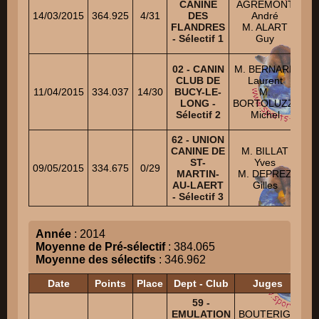
CANINE
AGREMONT
14/03/2015
364.925
4/31
DES
André
FLANDRES
M. ALART
M
- Sélectif 1
Guy
M
02 - CANIN
M. BERNARD
TA
CLUB DE
Laurent
S
11/04/2015
334.037
14/30
BUCY-LE-
M.
LONG -
BORTOLUZZI
D
Sélectif 2
Michel
Fe
62 - UNION
CANINE DE
M. BILLAT
S
ST-
Yves
F
09/05/2015
334.675
0/29
MARTIN-
M. DEPREZ
AU-LAERT
Gilles
V
- Sélectif 3
J
Année
: 2014
Moyenne de Pré-sélectif
: 384.065
Moyenne des sélectifs
: 346.962
Date
Points
Place
Dept - Club
Juges
59 -
EMULATION
BOUTERIGE