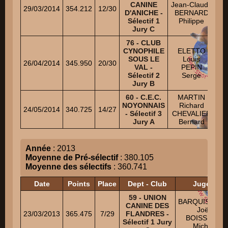
CANINE
Jean-Claude
Ol
29/03/2014
354.212
12/30
D'ANICHE -
BERNARD
HA
Sélectif 1
Philippe
Ce
Jury C
76 - CLUB
CYNOPHILE
ELETTO
Je
SOUS LE
Louis
I
26/04/2014
345.950
20/30
VAL -
PEPIN
Sélectif 2
Serge
FL
Jury B
60 - C.E.C.
MARTIN
NOYONNAIS
Richard
M
24/05/2014
340.725
14/27
- Sélectif 3
CHEVALIER
Jury A
Bernard
Da
Année
: 2013
Moyenne de Pré-sélectif
: 380.105
Moyenne des sélectifs
: 360.741
Date
Points
Place
Dept - Club
Juges
59 - UNION
BARQUISSEA
CANINE DES
Joël
23/03/2013
365.475
7/29
FLANDRES -
BOISSEAU
Sélectif 1 Jury
Michel