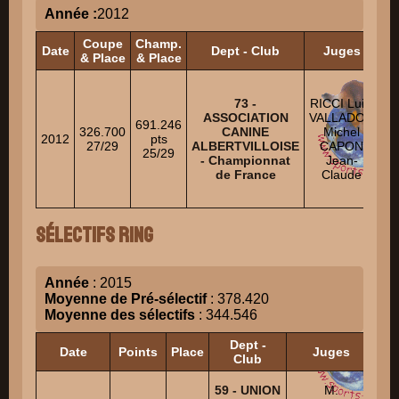
Année :
2012
Coupe
Champ.
Date
Dept - Club
Juges
& Place
& Place
F
73 -
RICCI Luigi
ASSOCIATION
VALLADON
691.246
V
326.700
CANINE
Michel
2012
pts
27/29
ALBERTVILLOISE
CAPON
25/29
- Championnat
Jean-
K
de France
Claude
T
Sélectifs Ring
Année
: 2015
Moyenne de Pré-sélectif
: 378.420
Moyenne des sélectifs
: 344.546
Dept -
Date
Points
Place
Juges
Club
59 - UNION
M.
V