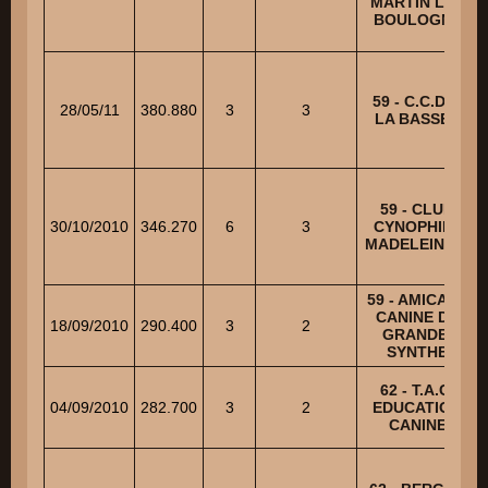
MARTIN LES
BOULOGNE
59 - C.C.D.P.
28/05/11
380.880
3
3
LA BASSEE
59 - CLUB
30/10/2010
346.270
6
3
CYNOPHILE
MADELEINOIS
59 - AMICALE
CANINE DE
18/09/2010
290.400
3
2
GRANDE-
SYNTHE
62 - T.A.C.
04/09/2010
282.700
3
2
EDUCATION
CANINE