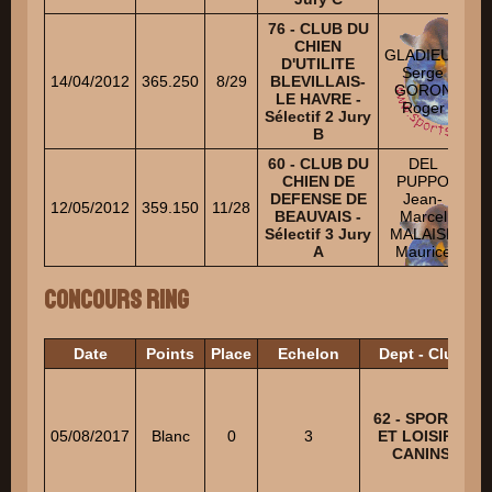
76 - CLUB DU
P
CHIEN
F
GLADIEUX
D'UTILITE
Xa
Serge
14/04/2012
365.250
8/29
BLEVILLAIS-
GORON
LE HAVRE -
V
Roger
Sélectif 2 Jury
Ji
B
60 - CLUB DU
DEL
K
CHIEN DE
PUPPO
DEFENSE DE
Jean-
12/05/2012
359.150
11/28
BEAUVAIS -
Marcel
D
Sélectif 3 Jury
MALAISE
Br
A
Maurice
Concours Ring
Date
Points
Place
Echelon
Dept - Club
62 - SPORTS
05/08/2017
Blanc
0
3
ET LOISIRS
CANINS