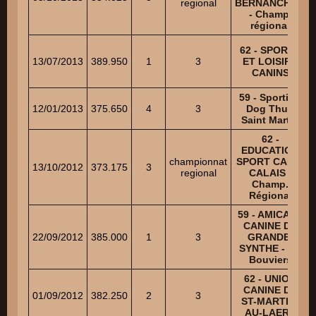
regional
BERNANCHON
- Champ.
régional
62 - SPORTS
13/07/2013
389.950
1
3
ET LOISIRS
CANINS
59 - Sporting
12/01/2013
375.650
4
3
Dog Thun
Saint Martin
62 -
EDUCATION
championnat
SPORT CANIN
13/10/2012
373.175
3
regional
CALAIS -
Champ.
Régional
59 - AMICALE
CANINE DE
22/09/2012
385.000
1
3
GRANDE-
SYNTHE - NE
Bouviers
62 - UNION
CANINE DE
01/09/2012
382.250
2
3
ST-MARTIN-
AU-LAERT