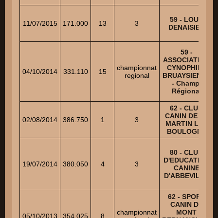
59 - LOUP
11/07/2015
171.000
13
3
DENAISIEN
59 -
ASSOCIATION
championnat
CYNOPHILE
04/10/2014
331.110
15
regional
BRUAYSIENNE
- Champ.
Régional
62 - CLUB
CANIN DE ST
02/08/2014
386.750
1
3
MARTIN LES
BOULOGNE
80 - CLUB
D'EDUCATION
19/07/2014
380.050
4
3
CANINE
D'ABBEVILLE
62 - SPORT
CANIN DE
championnat
MONT
05/10/2013
354.025
8