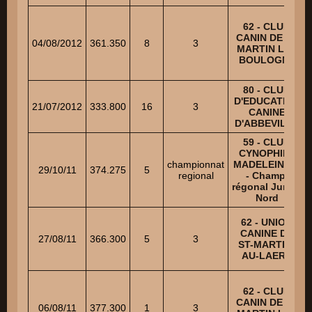
62 - CLUB
CANIN DE ST
04/08/2012
361.350
8
3
MARTIN LES
BOULOGNE
80 - CLUB
D'EDUCATION
21/07/2012
333.800
16
3
CANINE
D'ABBEVILLE
59 - CLUB
CYNOPHILE
championnat
MADELEINOIS
29/10/11
374.275
5
regional
- Champ.
régonal Junior
Nord
62 - UNION
CANINE DE
27/08/11
366.300
5
3
ST-MARTIN-
AU-LAERT
62 - CLUB
CANIN DE ST
06/08/11
377.300
1
3