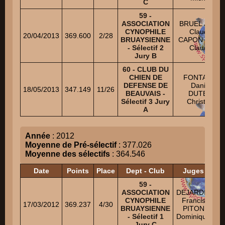
C
59 -
ASSOCIATION
BRUEL Jean-
CYNOPHILE
Claude
20/04/2013
369.600
2/28
BRUAYSIENNE
CAPON Jean-
- Sélectif 2
Claude
Jury B
60 - CLUB DU
CHIEN DE
FONTAINE
DEFENSE DE
Daniel
18/05/2013
347.149
11/26
BEAUVAIS -
DUTEIL
Sélectif 3 Jury
Christian
A
Année
: 2012
Moyenne de Pré-sélectif
: 377.026
Moyenne des sélectifs
: 364.546
Date
Points
Place
Dept - Club
Juges
59 -
ASSOCIATION
DEJARDIN
F
CYNOPHILE
Francis
17/03/2012
369.237
4/30
BRUAYSIENNE
PITON
C
- Sélectif 1
Dominique
Jury C