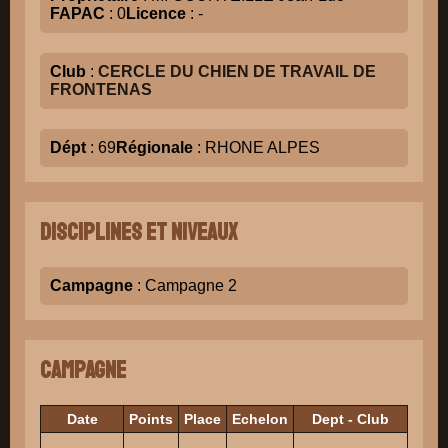
FAPAC
: 0
Licence
: -
Club
:
CERCLE DU CHIEN DE TRAVAIL DE
FRONTENAS
Dépt
: 69
Régionale
: RHONE ALPES
Disciplines et niveaux
Campagne
: Campagne 2
Campagne
Date
Points
Place
Echelon
Dept - Club
Ju
MU