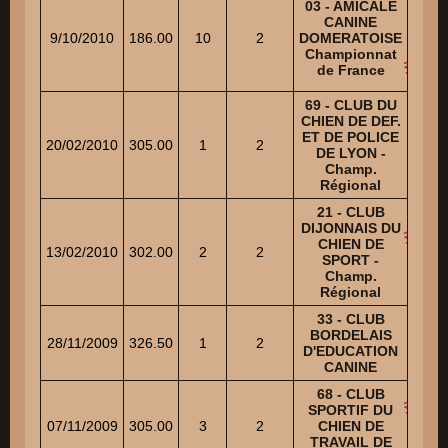
03 - AMICALE
Cl
CANINE
SC
9/10/2010
186.00
10
2
DOMERATOISE
Al
Championnat
CAR
de France
Jean-
69 - CLUB DU
CHIEN DE DEF.
SC
ET DE POLICE
Al
20/02/2010
305.00
1
2
DE LYON -
VER
Champ.
Ro
Régional
21 - CLUB
DIJONNAIS DU
MAL
CHIEN DE
Mau
13/02/2010
302.00
2
2
SPORT -
DEVI
Champ.
Re
Régional
33 - CLUB
LAU
BORDELAIS
Chri
28/11/2009
326.50
1
2
D'EDUCATION
VA
CANINE
Jac
68 - CLUB
MAL
SPORTIF DU
Mau
07/11/2009
305.00
3
2
CHIEN DE
DEVI
TRAVAIL DE