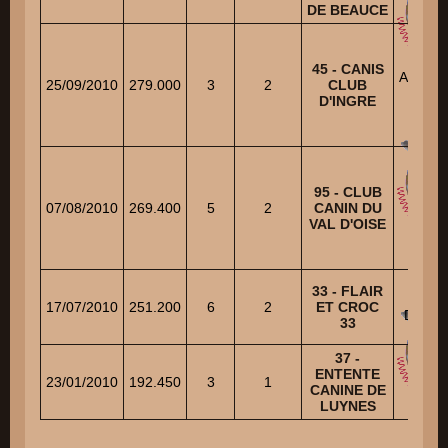
DE BEAUCE
45 - CANIS
AMEND
25/09/2010
279.000
3
2
CLUB
Ser
D'INGRE
95 - CLUB
GOR
07/08/2010
269.400
5
2
CANIN DU
Rog
VAL D'OISE
33 - FLAIR
PIT
17/07/2010
251.200
6
2
ET CROC
Domin
33
37 -
ENTENTE
SIM
23/01/2010
192.450
3
1
CANINE DE
Patri
LUYNES