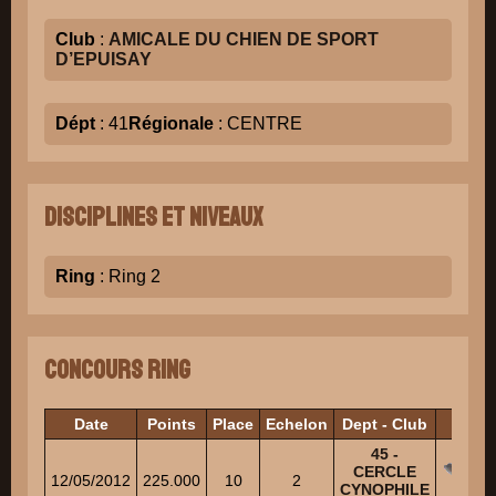
Club
:
AMICALE DU CHIEN DE SPORT
D’EPUISAY
Dépt
: 41
Régionale
: CENTRE
Disciplines et niveaux
Ring
: Ring 2
Concours Ring
Date
Points
Place
Echelon
Dept - Club
Jug
45 -
CERCLE
SON
12/05/2012
225.000
10
2
CYNOPHILE
Lion