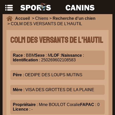
Accueil
> Chiens >
Recherche d'un chien
> COLM DES VERSANTS DE L'HAUTIL
COLM DES VERSANTS DE L'HAUTIL
Race
: BBM
Sexe
: M
LOF
:
Naissance
:
Identification
: 250269602108583
Père
: OEDIPE DES LOUPS MUTINS
Mère
: VISA DES GROTTES DE LA PLAINE
Propriétaire
: Mme BOULOT Coralie
FAPAC
: 0
Licence
: -