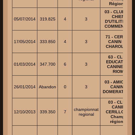
Régional
03 - CLUB DU
CHIEN
05/07/2014
319.825
4
3
D'UTILITE DE
COMMENTRY
71 - CERCLE
17/05/2014
333.850
4
3
CANIN DU
CHAROLAIS
63 - CLUB
EDUCATION
01/03/2014
347.700
6
3
CANINE DE
RIOM
03 - AMICALE
26/01/2014
Abandon
0
3
CANINE
DOMERATOISE
03 - CLUB
CANIN
championnat
12/10/2013
339.350
7
CERILLOIS -
regional
Champ.
régional