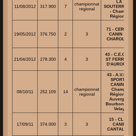
LA
championnat
11/08/2012
317.900
7
SOUTERRAINE
regional
- Champ.
Régional
71 - CERCLE
19/05/2012
376.750
2
3
CANIN DU
CHAROLAIS
43 - C.E.C. DE
21/04/2012
278.300
4
3
ST FERREOL
D'AUROURE
43 - A.V.C.D.
SPORTS
CANINS-
championnat
Champ.
08/10/11
252.109
14
regional
Régional
Auvergne
Bourbonnais
Velay
15 - CLUB
17/09/11
374.000
3
3
CANIN
CANTALIEN