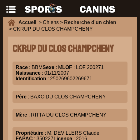
Accueil
> Chiens >
Recherche d'un chien
> CKRUP DU CLOS CHAMPCHENY
CKRUP DU CLOS CHAMPCHENY
Race
: BBM
Sexe
: M
LOF
: LOF 200271
Naissance
: 01/11/2007
Identification
: 250269602269671
Père
: BAXO DU CLOS CHAMPCHENY
Mère
: RITTA DU CLOS CHAMPCHENY
Propriétaire
: M. DEVILLERS Claude
FAPAC
: 350227
Licence
: 2016