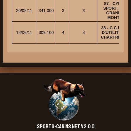
87 - CYNO-
SPORT DES
20/08/11
341.000
3
3
GRANDS
MONTS
38 - C.C.D. ET
18/06/11
309.100
4
3
D'UTILITE DE
CHARTREUSE
SPORTS-CANINS.NET V2.0.0