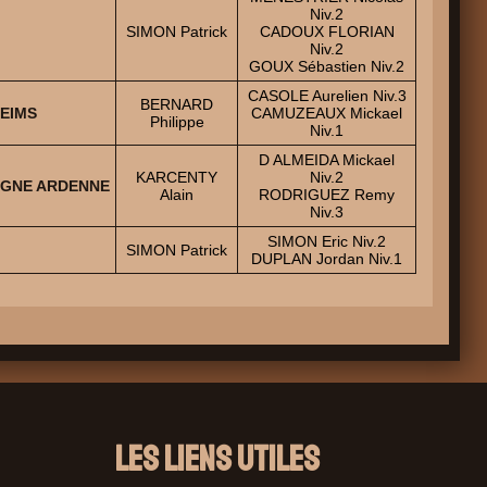
Niv.2
SIMON Patrick
CADOUX FLORIAN
Niv.2
GOUX Sébastien Niv.2
CASOLE Aurelien Niv.3
BERNARD
REIMS
CAMUZEAUX Mickael
Philippe
Niv.1
D ALMEIDA Mickael
KARCENTY
Niv.2
PAGNE ARDENNE
Alain
RODRIGUEZ Remy
Niv.3
SIMON Eric Niv.2
SIMON Patrick
DUPLAN Jordan Niv.1
Les liens utiles