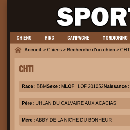
CHIENS
RING
CAMPAGNE
MONDIORING
Accueil
> Chiens >
Recherche d'un chien
> CHT
CHTI
Race
: BBM
Sexe
: M
LOF
: LOF 201052
Naissance
:
Père
: UHLAN DU CALVAIRE AUX ACACIAS
Mère
: ABBY DE LA NICHE DU BONHEUR