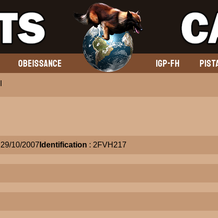
OBEISSANCE
IGP-FH
PIST
I
 29/10/2007
Identification
: 2FVH217