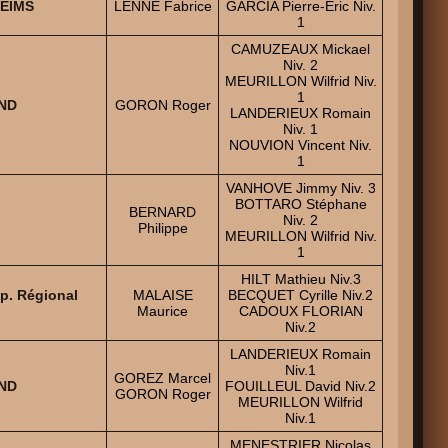
REIMS
LENNE Fabrice
GARCIA Pierre-Eric Niv.
1
CAMUZEAUX Mickael
Niv. 2
MEURILLON Wilfrid Niv.
1
AND
GORON Roger
LANDERIEUX Romain
Niv. 1
NOUVION Vincent Niv.
1
VANHOVE Jimmy Niv. 3
BOTTARO Stéphane
BERNARD
Niv. 2
Philippe
MEURILLON Wilfrid Niv.
1
HILT Mathieu Niv.3
p. Régional
MALAISE
BECQUET Cyrille Niv.2
Maurice
CADOUX FLORIAN
Niv.2
LANDERIEUX Romain
Niv.1
GOREZ Marcel
AND
FOUILLEUL David Niv.2
GORON Roger
MEURILLON Wilfrid
Niv.1
MENESTRIER Nicolas