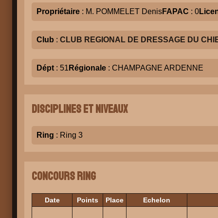
Propriétaire
: M. POMMELET Denis
FAPAC
: 0
Lice
Club
:
CLUB REGIONAL DE DRESSAGE DU CHIEN
Dépt
: 51
Régionale
: CHAMPAGNE ARDENNE
Disciplines et niveaux
Ring
: Ring 3
Concours Ring
Date
Points
Place
Echelon