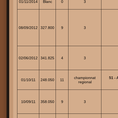
01/11/2014
Blanc
0
3
08/09/2012
327.800
9
3
02/06/2012
341.825
4
3
championnat
51 -
01/10/11
248.050
11
regional
10/09/11
358.050
9
3