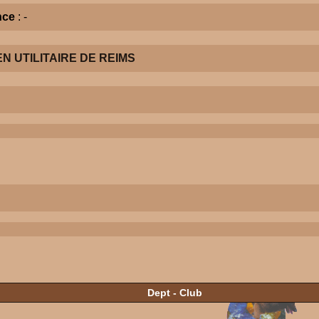
nce
: -
 UTILITAIRE DE REIMS
Dept - Club