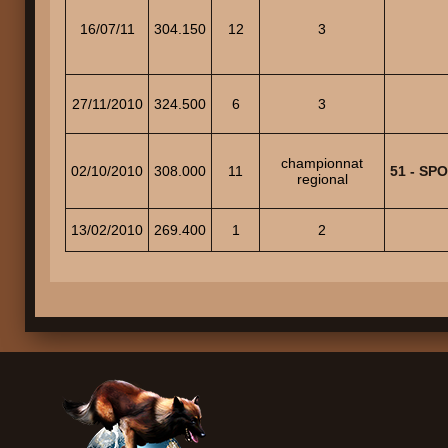
16/07/11
304.150
12
3
27/11/2010
324.500
6
3
championnat
02/10/2010
308.000
11
51 - SP
regional
13/02/2010
269.400
1
2