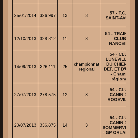
57 - T.C.C.
25/01/2014
326.997
13
3
SAINT-AVOLD
54 - TRAINING
12/10/2013
328.812
11
3
CLUB
NANCEIEN
54 - CLUB
LUNEVILLOIS
championnat
DU CHIEN DE
14/09/2013
326.111
25
regional
DEF. ET D'UTIL.
- Champ.
régional
54 - CLUB
27/07/2013
278.575
12
3
CANIN DE
ROGEVILLE
54 - CLUB
CANIN DE
20/07/2013
336.875
14
3
SOMMERVILLER
- GP ORLANDINI