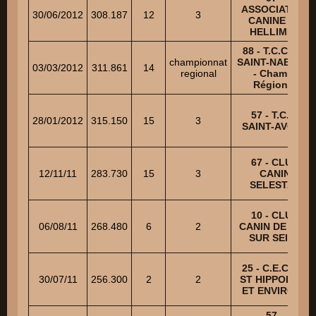
ASSOCIATION
30/06/2012
308.187
12
3
CANINE DE
HELLIMER
88 - T.C.C. DE
championnat
SAINT-NABORD
03/03/2012
311.861
14
regional
- Champ.
Régional
57 - T.C.C.
28/01/2012
315.150
15
3
SAINT-AVOLD
67 - CLUB
12/11/11
283.730
15
3
CANIN
SELESTAT
10 - CLUB
06/08/11
268.480
6
2
CANIN DE BAR
SUR SEINE
25 - C.E.C. DE
30/07/11
256.300
2
2
ST HIPPOLYTE
ET ENVIRONS
57 -