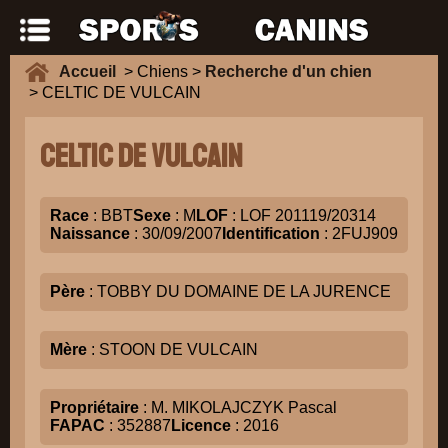
Accueil
> Chiens >
Recherche d'un chien
> CELTIC DE VULCAIN
CELTIC DE VULCAIN
Race
: BBT
Sexe
: M
LOF
: LOF 201119/20314
Naissance
: 30/09/2007
Identification
: 2FUJ909
Père
: TOBBY DU DOMAINE DE LA JURENCE
Mère
: STOON DE VULCAIN
Propriétaire
: M. MIKOLAJCZYK Pascal
FAPAC
: 352887
Licence
: 2016