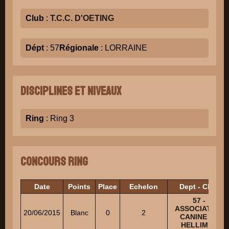
Club
:
T.C.C. D'OETING
Dépt
: 57
Régionale
: LORRAINE
Disciplines et niveaux
Ring
: Ring 3
Concours Ring
Date
Points
Place
Echelon
Dept - Club
57 -
ASSOCIATION
20/06/2015
Blanc
0
2
CANINE DE
HELLIMER