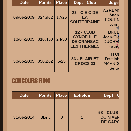
Date
Points
Place
Dept - Club
Juges
AGREMONT
23 - C E C DE
André
09/05/2009
324.962
17/26
LA
FOURNEL
SOUTERRAINE
Jenny
12 - CLUB
BRUEL
CYNOPHILE
Jean-Claude
18/04/2009
318.450
24/30
DE CRANSAC
DUCHENNE
LES THERMES
Patrice
PITON
33 - FLAIR ET
Dominique
30/05/2009
350.262
5/23
CROCS 33
AMANDOLA
Serge
Concours Ring
Date
Points
Place
Echelon
Dept - Club
58 - CLUB CANI
31/05/2014
Blanc
0
1
DU NIVERNAIS
DE GARCHIZY