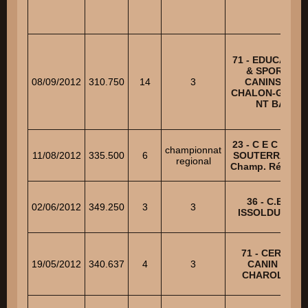
71 - EDUCATIO
& SPORTS
08/09/2012
310.750
14
3
CANINS DE
CHALON-GIVRY 
NT BA
23 - C E C DE L
championnat
11/08/2012
335.500
6
SOUTERRAINE 
regional
Champ. Régiona
36 - C.E.C.
02/06/2012
349.250
3
3
ISSOLDUNOIS
71 - CERCLE
19/05/2012
340.637
4
3
CANIN DU
CHAROLAIS