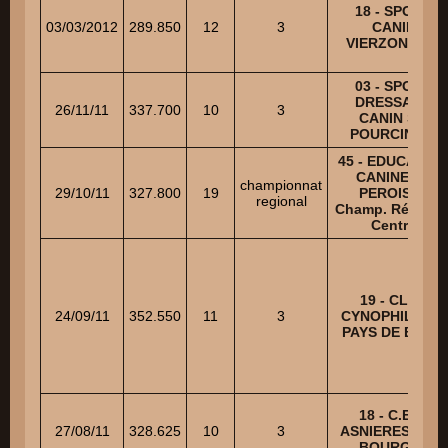
18 - SPORT
03/03/2012
289.850
12
3
CANIN
VIERZONNAIS
03 - SPORT
DRESSAGE
26/11/11
337.700
10
3
CANIN ST-
POURCINOIS
45 - EDUCATIO
CANINE ST
championnat
29/10/11
327.800
19
PEROISE -
regional
Champ. Régiona
Centre
19 - CLUB
24/09/11
352.550
11
3
CYNOPHILE DU
PAYS DE BRIVE
18 - C.E.C.
27/08/11
328.625
10
3
ASNIERES-LES-
BOURGES