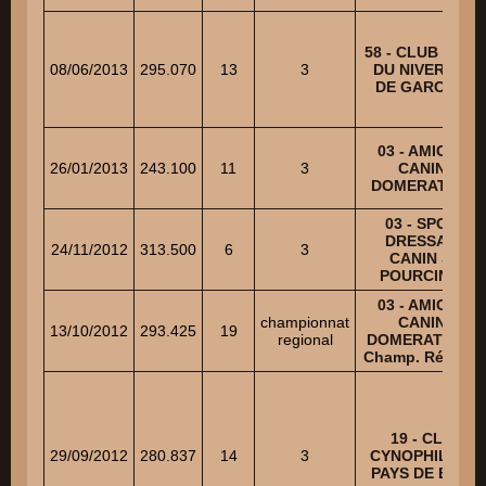
58 - CLUB CANI
08/06/2013
295.070
13
3
DU NIVERNAIS
DE GARCHIZY
03 - AMICALE
26/01/2013
243.100
11
3
CANINE
DOMERATOISE
03 - SPORT
DRESSAGE
24/11/2012
313.500
6
3
CANIN ST-
POURCINOIS
03 - AMICALE
championnat
CANINE
13/10/2012
293.425
19
regional
DOMERATOISE 
Champ. Régiona
19 - CLUB
29/09/2012
280.837
14
3
CYNOPHILE DU
PAYS DE BRIVE