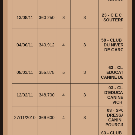
23 - C E C DE L
13/08/11
360.250
3
3
SOUTERRAINE
58 - CLUB CANI
04/06/11
340.912
4
3
DU NIVERNAIS
DE GARCHIZY
63 - CLUB
05/03/11
355.875
5
3
EDUCATION
CANINE DE RIO
03 - CLUB
D'EDUCATION
12/02/11
348.700
4
3
CANINE DE
VICHY
03 - SPORT
DRESSAGE
27/11/2010
369.600
4
3
CANIN ST-
POURCINOIS
63 - CLUB CANI