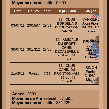
Moyenne des sélectifs
: 0.000
Date
Points
Place
Dept - Club
Juges
M
33 - CLUB
CARRIERE
Ch
BORDELAIS
Jean-Pierre
09/04/11
290.587
29/31
D'EDUCATION
KARCENTY
HIL
CANINE
Alain
12 - AMICALE
DELPECH
DU SPORT
ATT
Jean-
CANIN
30/04/11
301.312
27/32
Claude
DECAZEVILLE
HEDE
- Sélectif 2
Aur
Richard
Jury C
31 - CLUB
SIMON
DE
CANIN DU
Patrick
R
21/05/11
Forfait
0/27
FRONTONNAIS
CHIRAT
L
- Sélectif 3
Michel
Ol
Jury B
Année
: 2009
Moyenne de Pré-sélectif
: 371.855
Moyenne des sélectifs
: 331.225