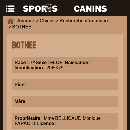
Accueil
> Chiens >
Recherche d'un chien
> BOTHEE
BOTHEE
Race
: BA
Sexe
: F
LOF
:
Naissance
:
Identification
: 2FEX751
Père
:
Mère
:
Propriétaire
: Mme BELLICAUD Monique
FAPAC
: 0
Licence
: -