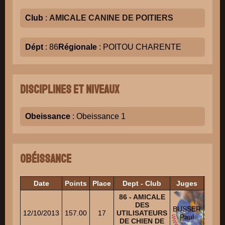
Club
:
AMICALE CANINE DE POITIERS
Dépt
: 86
Régionale
: POITOU CHARENTE
Disciplines et niveaux
Obeissance
: Obeissance 1
Obéissance
Date
Points
Place
Dept - Club
Juges
Eche
86 - AMICALE
DES
BUSSER
12/10/2013
157.00
17
UTILISATEURS
1
Paul
DE CHIEN DE